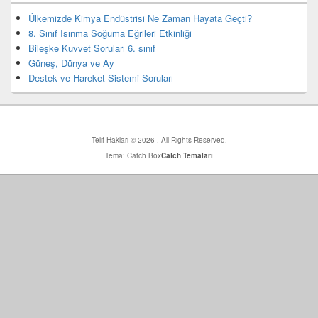
bar
eklenti
Ülkemizde Kimya Endüstrisi Ne Zaman Hayata Geçti?
bölgesi
8. Sınıf Isınma Soğuma Eğrileri Etkinliği
Bileşke Kuvvet Soruları 6. sınıf
Güneş, Dünya ve Ay
Destek ve Hareket Sistemi Soruları
Telif Hakları © 2026
. All Rights Reserved.
Tema: Catch Box
Catch Temaları