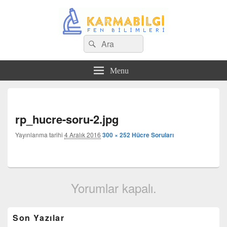
Search
Çeşitli Konularda Kaliteli Bilgi
Ara
for:
Menu
Görs
dola
rp_hucre-soru-2.jpg
Yayınlanma tarihi
4 Aralık 2016
300 × 252
Hücre Soruları
Yorumlar kapalı.
Birincil
Son Yazılar
yan