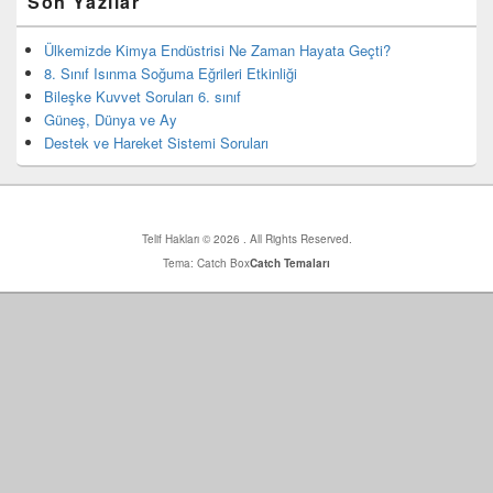
Son Yazılar
yan
bar
eklenti
Ülkemizde Kimya Endüstrisi Ne Zaman Hayata Geçti?
bölgesi
8. Sınıf Isınma Soğuma Eğrileri Etkinliği
Bileşke Kuvvet Soruları 6. sınıf
Güneş, Dünya ve Ay
Destek ve Hareket Sistemi Soruları
Telif Hakları © 2026
. All Rights Reserved.
Tema: Catch Box
Catch Temaları