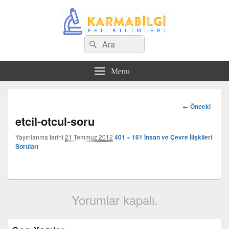
Search
Çeşitli Konularda Kaliteli Bilgi
Ara
for:
Menu
Görsel
← Önceki
dolaşım
etcil-otcul-soru
Yayınlanma tarihi
21 Temmuz 2012
401 × 161
İnsan ve Çevre İlişkileri
Soruları
Yorumlar kapalı.
Birincil