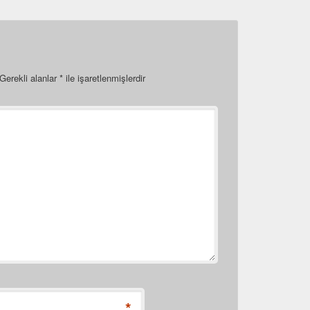
Gerekli alanlar
*
ile işaretlenmişlerdir
*