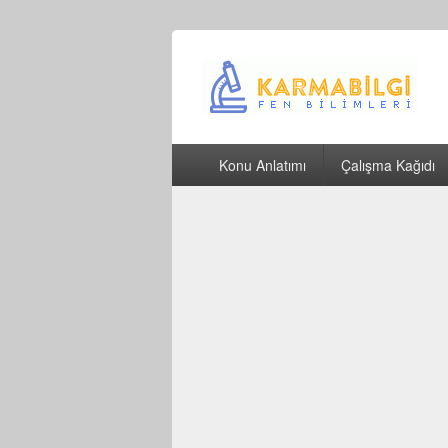
Çeşitli Konularda Kaliteli Bilgi
Birincil
Konu Anlatımı
Çalışma Kağıdı
menü