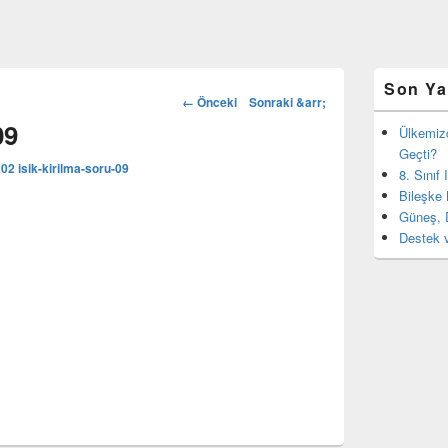
Birincil
Son Ya
yan
Görsel
← Önceki
Sonraki &arr;
bar
dolaşım
09
eklenti
Ülkemiz
bölgesi
Geçti?
202
isik-kirilma-soru-09
8. Sınıf
Bileşke 
Güneş, 
Destek v