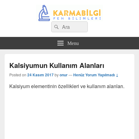
Search
Çeşitli Konularda Kaliteli Bilgi
Ara
for:
Menu
Kalsiyumun Kullanım Alanları
Posted on
24 Kasım 2017
by
onur
—
Henüz Yorum Yapılmadı ↓
Kalsiyum elementinin özellikleri ve kullanım alanları.