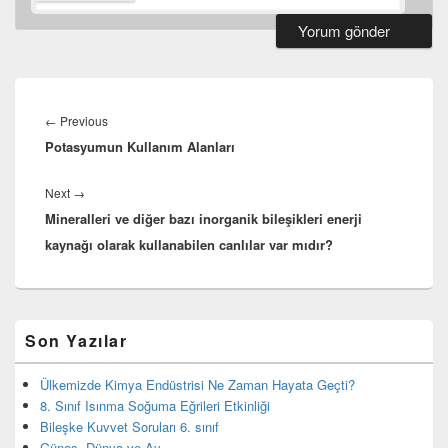
Yazı
gezinmesi
Previous
←
Previous
Potasyumun Kullanım Alanları
post:
Next
Next
→
Mineralleri ve diğer bazı inorganik bileşikleri enerji
post:
kaynağı olarak kullanabilen canlılar var mıdır?
Birincil
Son Yazılar
yan
bar
eklenti
Ülkemizde Kimya Endüstrisi Ne Zaman Hayata Geçti?
bölgesi
8. Sınıf Isınma Soğuma Eğrileri Etkinliği
Bileşke Kuvvet Soruları 6. sınıf
Güneş, Dünya ve Ay