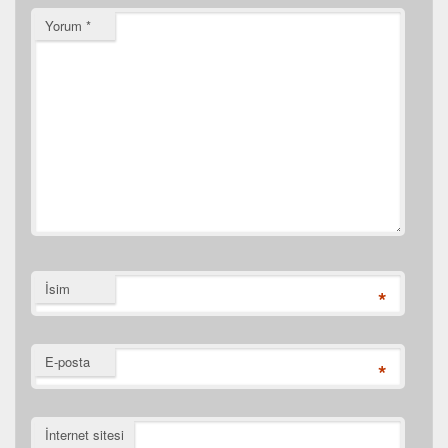
Yorum
*
İsim
*
E-posta
*
İnternet sitesi