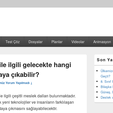
Test Çöz
Dosyalar
Planlar
Videolar
Animasyon
Birincil
Son Ya
yan
le ilgili gelecekte hangi
bar
eklenti
Ülkemiz
aya çıkabilir?
bölgesi
Geçti?
8. Sınıf
nüz Yorum Yapılmadı ↓
Bileşke 
Güneş, 
ilgili çeşitli meslek dalları bulunmaktadır.
Destek v
 yeni teknolojiler ve insanların farklılaşan
ortaya çıkmasını sağlayabilecektir.