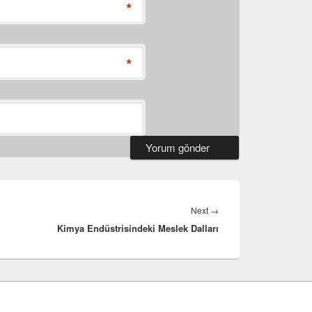
*
*
Next
Next
→
Kimya Endüstrisindeki Meslek Dalları
post: