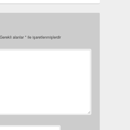
Gerekli alanlar
*
ile işaretlenmişlerdir