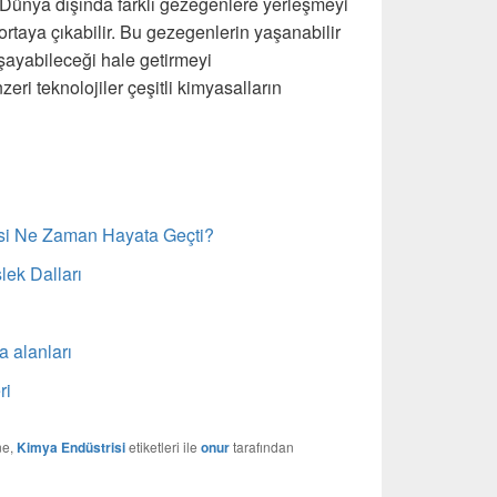
r Dünya dışında farklı gezegenlere yerleşmeyi
 ortaya çıkabilir. Bu gezegenlerin yaşanabilir
şayabileceği hale getirmeyi
ri teknolojiler çeşitli kimyasalların
si Ne Zaman Hayata Geçti?
lek Dalları
a alanları
ri
ne,
Kimya Endüstrisi
etiketleri ile
onur
tarafından