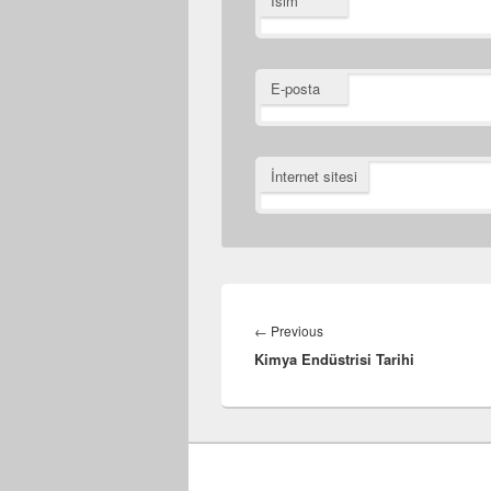
İsim
E-posta
İnternet sitesi
Yazı
gezinmesi
Previous
←
Previous
Kimya Endüstrisi Tarihi
post: