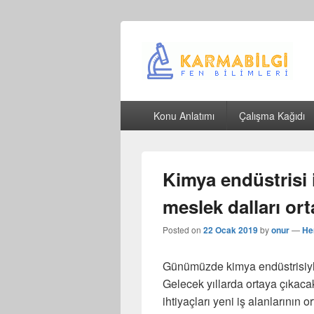
Çeşitli Konularda Kaliteli Bilgi
Birincil
Konu Anlatımı
Çalışma Kağıdı
menü
Kimya endüstrisi i
meslek dalları ort
Posted on
22 Ocak 2019
by
onur
—
He
Günümüzde kimya endüstrisiyle 
Gelecek yıllarda ortaya çıkacak
ihtiyaçları yeni iş alanlarının 