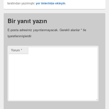
tarafından yazılmıştır.
yer imlerinize ekleyin
.
Bir yanıt yazın
E-posta adresiniz yayınlanmayacak.
Gerekli alanlar
*
ile
işaretlenmişlerdir
Yorum
*