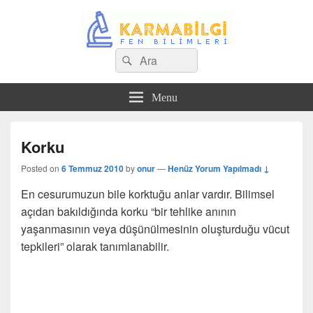
Search
Çeşitli Konularda Kaliteli Bilgi
Ara
for:
Menu
Korku
Posted on
6 Temmuz 2010
by
onur
—
Henüz Yorum Yapılmadı ↓
En cesurumuzun bile korktuğu anlar vardır. Bilimsel
açıdan bakıldığında korku “bir tehlike anının
yaşanmasının veya düşünülmesinin oluşturduğu vücut
tepkileri” olarak tanımlanabilir.