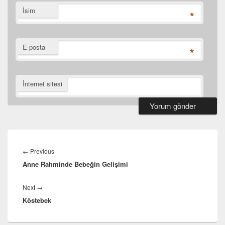
İsim
*
E-posta
*
İnternet sitesi
Yazı
gezinmesi
Previous
←
Previous
Anne Rahminde Bebeğin Gelişimi
post:
Next
Next
→
Köstebek
post: