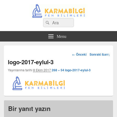
Search
Çeşitli Konularda Kaliteli Bilgi
Ara
for:
Menu
Görsel
← Önceki
Sonraki &arr;
dolaşım
logo-2017-eylul-3
Yayınlanma tarihi
8 Ekim 2017
268 × 54
logo-2017-eylul-3
Bir yanıt yazın