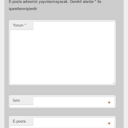
E-posta adresiniz yayınlanmayacak.
Gerekli alanlar
*
ile
işaretlenmişlerdir
Yorum
*
İsim
*
E-posta
*