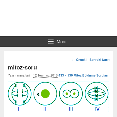
Menu
Görsel
← Önceki
Sonraki &arr;
dolaşım
mitoz-soru
Yayınlanma tarihi
12 Temmuz 2016
433 × 130
Mitoz Bölünme Soruları