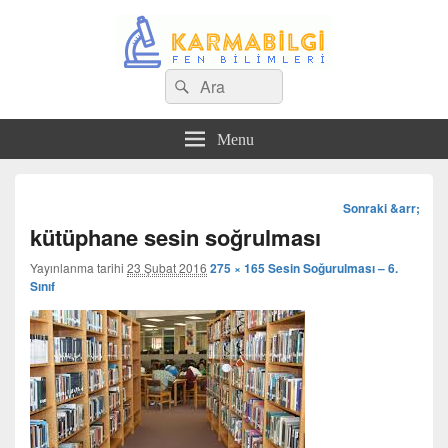
Search
Çeşitli Konularda Kaliteli Bilgi
Ara
for:
Menu
Görsel
Sonraki &arr;
dolaşım
kütüphane sesin soğrulması
Yayınlanma tarihi
23 Şubat 2016
275 × 165
Sesin Soğurulması – 6.
Sınıf