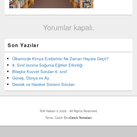
Yorumlar kapalı.
Birincil
Son Yazılar
yan
bar
eklenti
Ülkemizde Kimya Endüstrisi Ne Zaman Hayata Geçti?
bölgesi
8. Sınıf Isınma Soğuma Eğrileri Etkinliği
Bileşke Kuvvet Soruları 6. sınıf
Güneş, Dünya ve Ay
Destek ve Hareket Sistemi Soruları
Telif Hakları © 2026
. All Rights Reserved.
Tema: Catch Box
Catch Temaları