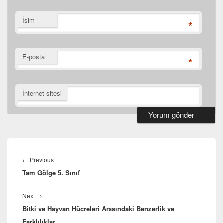
İsim
*
E-posta
*
İnternet sitesi
Yazı
gezinmesi
Previous
←
Previous
Tam Gölge 5. Sınıf
post:
Next
Next
→
Bitki ve Hayvan Hücreleri Arasındaki Benzerlik ve
post:
Farklılıklar