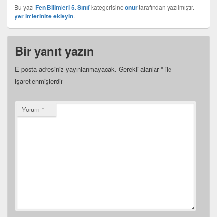
Bu yazı
Fen Bilimleri 5. Sınıf
kategorisine
onur
tarafından yazılmıştır.
yer imlerinize ekleyin
.
Bir yanıt yazın
E-posta adresiniz yayınlanmayacak.
Gerekli alanlar
*
ile
işaretlenmişlerdir
Yorum
*