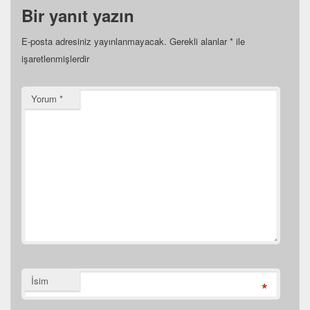
Bir yanıt yazın
E-posta adresiniz yayınlanmayacak.
Gerekli alanlar
*
ile
işaretlenmişlerdir
Yorum
*
İsim
*