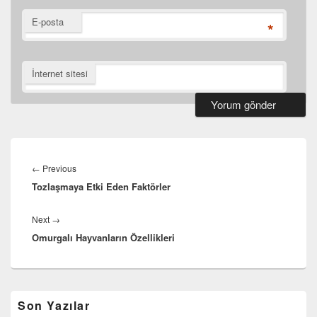
E-posta
*
İnternet sitesi
Yazı
gezinmesi
Previous
←
Previous
Tozlaşmaya Etki Eden Faktörler
post:
Next
Next
→
Omurgalı Hayvanların Özellikleri
post:
Birincil
Son Yazılar
yan