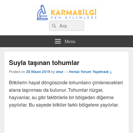
Search
Çeşitli Konularda Kaliteli Bilgi
Ara
for:
Menu
Suyla taşınan tohumlar
Posted on
28 Nisan 2019
by
onur
—
Henüz Yorum Yapılmadı ↓
Bitkilerin hayat döngüsünde tohumların çimlenecekleri
alana taşınması da bulunur. Tohumlar rüzgar,
hayvanlar, su gibi faktörlerle bir bölgeden diğerine
yayılırlar. Bu sayede bitkiler farklı bölgelere yayılırlar.