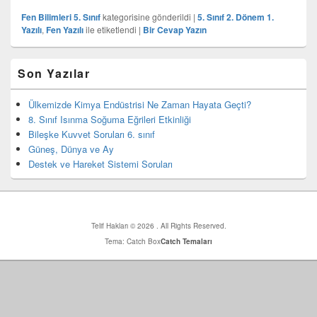
Fen Bilimleri 5. Sınıf
kategorisine gönderildi
|
5. Sınıf 2. Dönem 1.
Yazılı
,
Fen Yazılı
ile etiketlendi
|
Bir Cevap Yazın
Birincil
Son Yazılar
yan
bar
eklenti
Ülkemizde Kimya Endüstrisi Ne Zaman Hayata Geçti?
bölgesi
8. Sınıf Isınma Soğuma Eğrileri Etkinliği
Bileşke Kuvvet Soruları 6. sınıf
Güneş, Dünya ve Ay
Destek ve Hareket Sistemi Soruları
Telif Hakları © 2026
. All Rights Reserved.
Tema: Catch Box
Catch Temaları