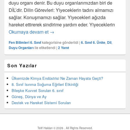
duyu organı denir. Bu duyu organlarımızdan biri de
DİL’dir. Dilin Görevleri: Yiyeceklerin tadını almamızı
sağlar. Konuşmamızı sağlar. Yiyecekleri ağızda
hareket ettirerek sindirime yardım eder. Yiyeceklerin
Tatma Organımız Dil
Okumaya devam et
→
Fen Bilimleri 6. Sınıf
kategorisine gönderildi
|
6. Sınıf 6. Ünite
,
Dil
,
Duyu Organları
ile etiketlendi
|
2
Yanıt
Birincil
Son Yazılar
yan
bar
eklenti
Ülkemizde Kimya Endüstrisi Ne Zaman Hayata Geçti?
bölgesi
8. Sınıf Isınma Soğuma Eğrileri Etkinliği
Bileşke Kuvvet Soruları 6. sınıf
Güneş, Dünya ve Ay
Destek ve Hareket Sistemi Soruları
Telif Hakları © 2026
. All Rights Reserved.