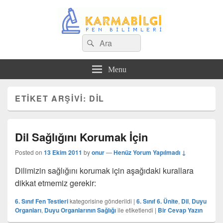
Search
Çeşitli Konularda Kaliteli Bilgi
Ara
for:
Menu
ETIKET ARŞIVI:
DIL
Dil Sağlığını Korumak İçin
Posted on
13 Ekim 2011
by
onur
—
Henüz Yorum Yapılmadı ↓
Dilimizin sağlığını korumak için aşağıdaki kurallara
dikkat etmemiz gerekir:
6. Sınıf Fen Testleri
kategorisine gönderildi
|
6. Sınıf 6. Ünite
,
Dil
,
Duyu
Organları
,
Duyu Organlarının Sağlığı
ile etiketlendi
|
Bir Cevap Yazın