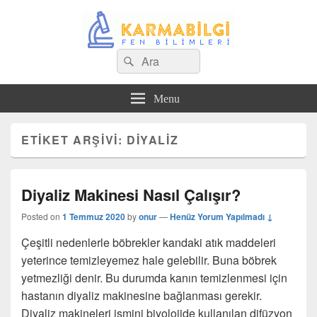
Search
Çeşitli Konularda Kaliteli Bilgi
Ara
for:
Menu
ETIKET ARŞIVI:
DIYALIZ
Diyaliz Makinesi Nasıl Çalışır?
Posted on
1 Temmuz 2020
by
onur
—
Henüz Yorum Yapılmadı ↓
Çeşitli nedenlerle böbrekler kandaki atık maddeleri
yeterince temizleyemez hale gelebilir. Buna böbrek
yetmezliği denir. Bu durumda kanın temizlenmesi için
hastanın diyaliz makinesine bağlanması gerekir.
Diyaliz makineleri ismini biyolojide kullanılan difüzyon