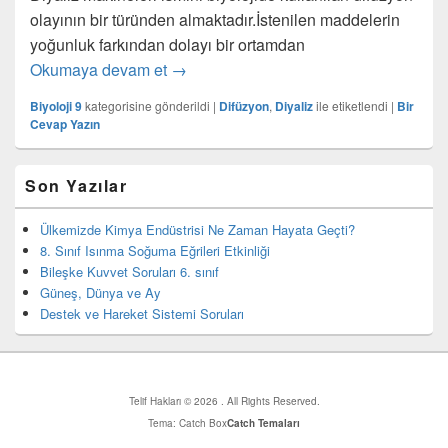
olayının bir türünden almaktadır.İstenilen maddelerin
yoğunluk farkından dolayı bir ortamdan
Diyaliz Makinesi Nasıl Çalışır?
Okumaya devam et
→
Biyoloji 9
kategorisine gönderildi
|
Difüzyon
,
Diyaliz
ile etiketlendi
|
Bir
Cevap Yazın
Birincil
Son Yazılar
yan
bar
eklenti
Ülkemizde Kimya Endüstrisi Ne Zaman Hayata Geçti?
bölgesi
8. Sınıf Isınma Soğuma Eğrileri Etkinliği
Bileşke Kuvvet Soruları 6. sınıf
Güneş, Dünya ve Ay
Destek ve Hareket Sistemi Soruları
Telif Hakları © 2026
. All Rights Reserved.
Tema: Catch Box
Catch Temaları