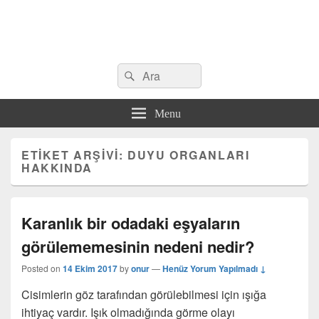
Search
Çeşitli Konularda Kaliteli Bilgi
Ara
for:
Menu
ETIKET ARŞIVI:
DUYU ORGANLARI
HAKKINDA
Karanlık bir odadaki eşyaların
görülememesinin nedeni nedir?
Posted on
14 Ekim 2017
by
onur
—
Henüz Yorum Yapılmadı ↓
Cisimlerin göz tarafından görülebilmesi için ışığa
ihtiyaç vardır. Işık olmadığında görme olayı