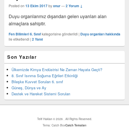
Posted on
13 Ekim 2017
by
onur
—
2 Yorum ↓
Duyu organlarımız dışarıdan gelen uyarıları alan
almaçlara sahiptir.
Fen Bilimleri 6. Sınıf
kategorisine gönderildi
|
Duyu organları hakkında
ile etiketlendi
|
2
Yanıt
Birincil
Son Yazılar
yan
bar
eklenti
Ülkemizde Kimya Endüstrisi Ne Zaman Hayata Geçti?
bölgesi
8. Sınıf Isınma Soğuma Eğrileri Etkinliği
Bileşke Kuvvet Soruları 6. sınıf
Güneş, Dünya ve Ay
Destek ve Hareket Sistemi Soruları
Telif Hakları © 2026
. All Rights Reserved.
Tema: Catch Box
Catch Temaları