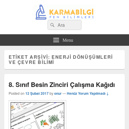
Search
Çeşitli Konularda Kaliteli Bilgi
Ara
for:
Menu
ETIKET ARŞIVI:
ENERJI DÖNÜŞÜMLERI
VE ÇEVRE BILIMI
8. Sınıf Besin Zinciri Çalışma Kağıdı
Posted on
12 Şubat 2017
by
onur
—
Henüz Yorum Yapılmadı ↓