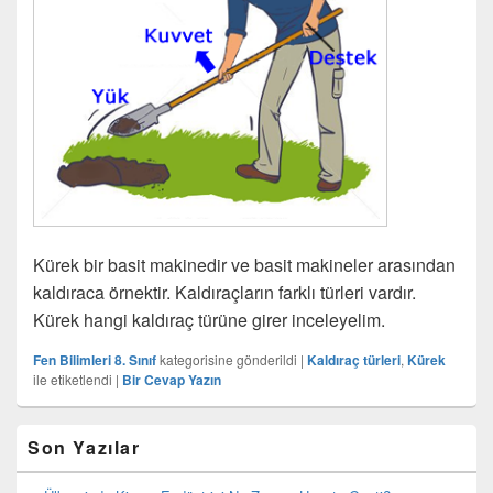
Kürek bir basit makinedir ve basit makineler arasından
kaldıraca örnektir. Kaldıraçların farklı türleri vardır.
Kürek hangi kaldıraç türüne girer inceleyelim.
Fen Bilimleri 8. Sınıf
kategorisine gönderildi
|
Kaldıraç türleri
,
Kürek
ile etiketlendi
|
Bir Cevap Yazın
Birincil
Son Yazılar
yan
bar
eklenti