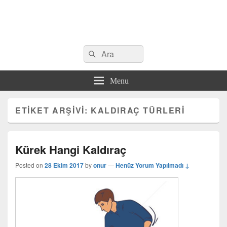
Search
Çeşitli Konularda Kaliteli Bilgi
Ara
for:
Menu
ETIKET ARŞIVI:
KALDIRAÇ TÜRLERI
Kürek Hangi Kaldıraç
Posted on
28 Ekim 2017
by
onur
—
Henüz Yorum Yapılmadı ↓