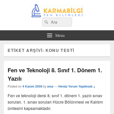
Search
Çeşitli Konularda Kaliteli Bilgi
Ara
for:
Menu
ETIKET ARŞIVI:
KONU TESTI
Fen ve Teknoloji 8. Sınıf 1. Dönem 1.
Yazılı
Posted on
4 Kasım 2008
by
onur
—
Henüz Yorum Yapılmadı ↓
Fen ve teknoloji dersi 8. sınıf 1. dönem 1. yazılı sınav
soruları. 1. sınav soruları Hücre Bölünmesi ve Kalıtım
ünitesini kapsamaktadır.