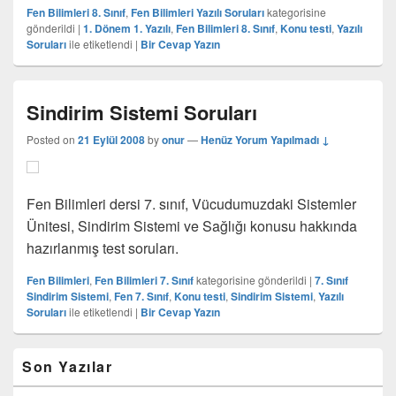
Fen Bilimleri 8. Sınıf
,
Fen Bilimleri Yazılı Soruları
kategorisine
gönderildi
|
1. Dönem 1. Yazılı
,
Fen Bilimleri 8. Sınıf
,
Konu testi
,
Yazılı
Soruları
ile etiketlendi
|
Bir Cevap Yazın
Sindirim Sistemi Soruları
Posted on
21 Eylül 2008
by
onur
—
Henüz Yorum Yapılmadı ↓
Fen Bilimleri dersi 7. sınıf, Vücudumuzdaki Sistemler
Ünitesi, Sindirim Sistemi ve Sağlığı konusu hakkında
hazırlanmış test soruları.
Fen Bilimleri
,
Fen Bilimleri 7. Sınıf
kategorisine gönderildi
|
7. Sınıf
Sindirim Sistemi
,
Fen 7. Sınıf
,
Konu testi
,
Sindirim Sistemi
,
Yazılı
Soruları
ile etiketlendi
|
Bir Cevap Yazın
Birincil
Son Yazılar
yan
bar