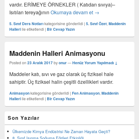
vardır. ERİMEYE ÖRNEKLER ( Katıdan sıvıya)–
Maddenin Hal Değiş
Isıtılan tereyağının
Okumaya devam et
→
5. Sınıf Ders Notları
kategorisine gönderildi
|
5. Sınıf Özet
,
Maddenin
Halleri
ile etiketlendi
|
Bir Cevap Yazın
Maddenin Halleri Animasyonu
Posted on
23 Aralık 2017
by
onur
—
Henüz Yorum Yapılmadı ↓
Maddeler katı, sıvı ve gaz olarak üç fiziksel hale
sahiptir. Üç fiziksel halin çeşitli özellikleri vardır.
Animasyon
kategorisine gönderildi
|
Fen Animasyon
,
Maddenin
Halleri
ile etiketlendi
|
Bir Cevap Yazın
Birincil
Son Yazılar
yan
bar
eklenti
Ülkemizde Kimya Endüstrisi Ne Zaman Hayata Geçti?
bölgesi
8. Sınıf Isınma Soğuma Eğrileri Etkinliği