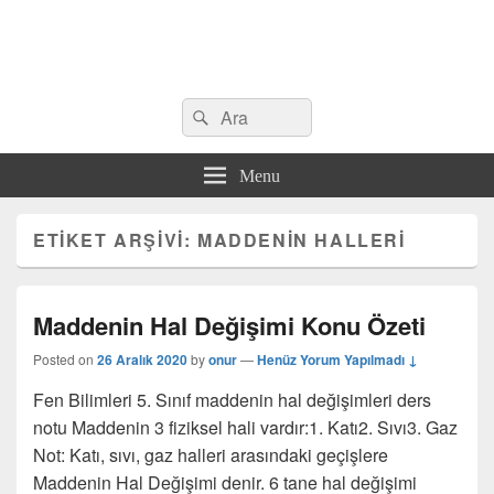
Search
Çeşitli Konularda Kaliteli Bilgi
Ara
for:
Menu
ETIKET ARŞIVI:
MADDENIN HALLERI
Maddenin Hal Değişimi Konu Özeti
Posted on
26 Aralık 2020
by
onur
—
Henüz Yorum Yapılmadı ↓
Fen Bilimleri 5. Sınıf maddenin hal değişimleri ders
notu Maddenin 3 fiziksel hali vardır:1. Katı2. Sıvı3. Gaz
Not: Katı, sıvı, gaz halleri arasındaki geçişlere
Maddenin Hal Değişimi denir. 6 tane hal değişimi