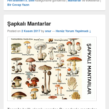
Fen Bilimleri 5. Sınıf
kategorisine gönderildi
|
Mantarlar
ile etiketlendi
|
Bir Cevap Yazın
Şapkalı Mantarlar
Posted on
2 Kasım 2017
by
onur
—
Henüz Yorum Yapılmadı ↓