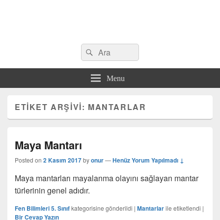
Search
Çeşitli Konularda Kaliteli Bilgi
Ara
for:
Menu
ETIKET ARŞIVI:
MANTARLAR
Maya Mantarı
Posted on
2 Kasım 2017
by
onur
—
Henüz Yorum Yapılmadı ↓
Maya mantarları mayalanma olayını sağlayan mantar
türlerinin genel adıdır.
Fen Bilimleri 5. Sınıf
kategorisine gönderildi
|
Mantarlar
ile etiketlendi
|
Bir Cevap Yazın