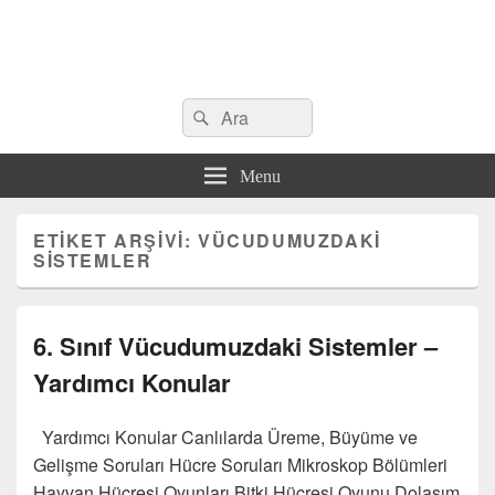
Search
Çeşitli Konularda Kaliteli Bilgi
Ara
for:
Menu
ETIKET ARŞIVI:
VÜCUDUMUZDAKI
SISTEMLER
6. Sınıf Vücudumuzdaki Sistemler –
Yardımcı Konular
Yardımcı Konular Canlılarda Üreme, Büyüme ve
Gelişme Soruları Hücre Soruları Mikroskop Bölümleri
Hayvan Hücresi Oyunları Bitki Hücresi Oyunu Dolaşım