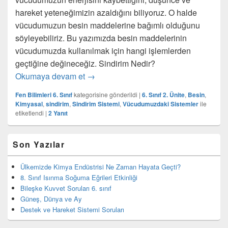
hareket yeteneğimizin azaldığını biliyoruz. O halde
vücudumuzun besin maddelerine bağımlı olduğunu
söyleyebiliriz. Bu yazımızda besin maddelerinin
vücudumuzda kullanılmak için hangi işlemlerden
geçtiğine değineceğiz. Sindirim Nedir?
Sindirim Nedir?
Okumaya devam et
→
Fen Bilimleri 6. Sınıf
kategorisine gönderildi
|
6. Sınıf 2. Ünite
,
Besin
,
Kimyasal
,
sindirim
,
Sindirim Sistemi
,
Vücudumuzdaki Sistemler
ile
etiketlendi
|
2
Yanıt
Birincil
Son Yazılar
yan
bar
eklenti
Ülkemizde Kimya Endüstrisi Ne Zaman Hayata Geçti?
bölgesi
8. Sınıf Isınma Soğuma Eğrileri Etkinliği
Bileşke Kuvvet Soruları 6. sınıf
Güneş, Dünya ve Ay
Destek ve Hareket Sistemi Soruları