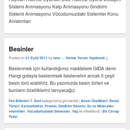
Sistemi Animasyonu Kalp Animasyonu Sindirim
Sistemi Animasyonu Vücudumuzdaki Sistemler Konu
Anlatımları
Besinler
Posted on
21 Eylül 2011
by
onur
—
Henüz Yorum Yapılmadı ↓
Beslenmek için kullandığımız maddelere GIDA denir.
Hangi gıdayla beslenirsek beslenelim ancak 5 çeşit
besin türü alabiliriz. Bu yazımızda besin türleri ve
bunların özelliklerini tanıyacağız.
Fen Bilimleri 7. Sınıf
kategorisine gönderildi
|
Besin Özellikleri
,
Besin
Türleri
,
Karbonhidrat
,
Protein
,
Sindirim Sistemi
,
Su ve Mineraller
,
vitaminler
,
Vücudumuzdaki Sistemler
,
Yağ
ile etiketlendi
|
Bir Cevap
Yazın