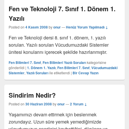
Fen ve Teknoloji 7. Sınıf 1. Dönem 1.
Yazılı
Posted on
4 Kasım 2008
by
onur
—
Henüz Yorum Yapılmadı ↓
Fen ve Teknoloji dersi 8. sınıf 1. dönem, 1. yazılı
soruları. Yazılı soruları Vücudumuzdaki Sistemler
ünitesi konularını içerecek şekilde hazırlanmıştır.
Fen Bilimleri 7. Sınıf
,
Fen Bilimleri Yazılı Soruları
kategorisine
gönderildi
|
1. Dönem 1. Yazılı
,
Fen Bilimleri 7. Sınıf
,
Vücudumuzdaki
Sistemler
,
Yazılı Soruları
ile etiketlendi
|
Bir Cevap Yazın
Sindirim Nedir?
Posted on
30 Haziran 2008
by
onur
—
2 Yorum ↓
Yaşamımızı devam ettirmek için beslenmek
zorundayız. Uzun süre yemek yemediğimizde
vücudumuzun enerjisini kaybettiğini, düşünce ve