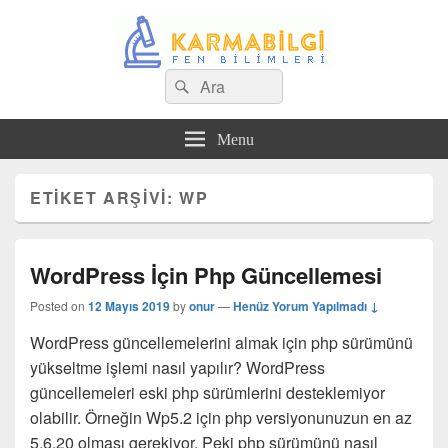
Search
Çeşitli Konularda Kaliteli Bilgi
Ara
for:
Menu
ETIKET ARŞIVI:
WP
WordPress İçin Php Güncellemesi
Posted on
12 Mayıs 2019
by
onur
—
Henüz Yorum Yapılmadı ↓
WordPress güncellemelerini almak için php sürümünü
yükseltme işlemi nasıl yapılır? WordPress
güncellemeleri eski php sürümlerini desteklemiyor
olabilir. Örneğin Wp5.2 için php versiyonunuzun en az
5.6.20 olması gerekiyor. Peki php sürümünü nasıl