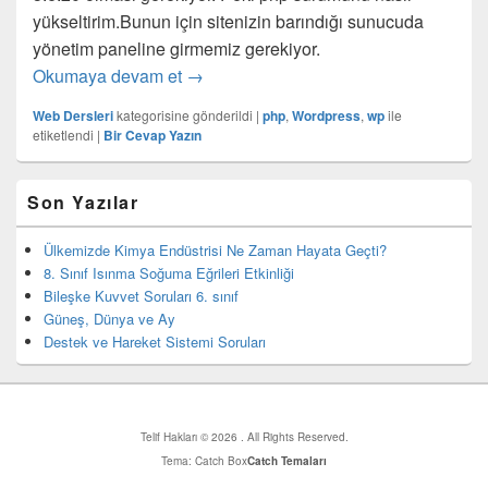
yükseltirim.Bunun için sitenizin barındığı sunucuda
yönetim paneline girmemiz gerekiyor.
WordPress İçin Php Güncellemesi
Okumaya devam et
→
Web Dersleri
kategorisine gönderildi
|
php
,
Wordpress
,
wp
ile
etiketlendi
|
Bir Cevap Yazın
Birincil
Son Yazılar
yan
bar
eklenti
Ülkemizde Kimya Endüstrisi Ne Zaman Hayata Geçti?
bölgesi
8. Sınıf Isınma Soğuma Eğrileri Etkinliği
Bileşke Kuvvet Soruları 6. sınıf
Güneş, Dünya ve Ay
Destek ve Hareket Sistemi Soruları
Telif Hakları © 2026
. All Rights Reserved.
Tema: Catch Box
Catch Temaları