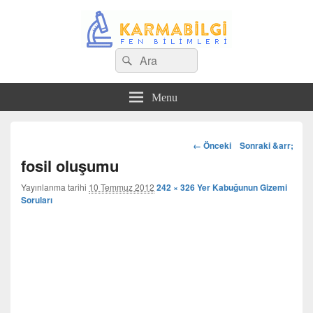
Search
Çeşitli Konularda Kaliteli Bilgi
Ara
for:
Menu
Görsel
← Önceki
Sonraki &arr;
dolaşım
fosil oluşumu
Yayınlanma tarihi
10 Temmuz 2012
242 × 326
Yer Kabuğunun Gizemi
Soruları