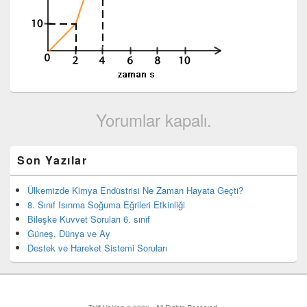
Yorumlar kapalı.
Birincil
Son Yazılar
yan
bar
eklenti
Ülkemizde Kimya Endüstrisi Ne Zaman Hayata Geçti?
bölgesi
8. Sınıf Isınma Soğuma Eğrileri Etkinliği
Bileşke Kuvvet Soruları 6. sınıf
Güneş, Dünya ve Ay
Destek ve Hareket Sistemi Soruları