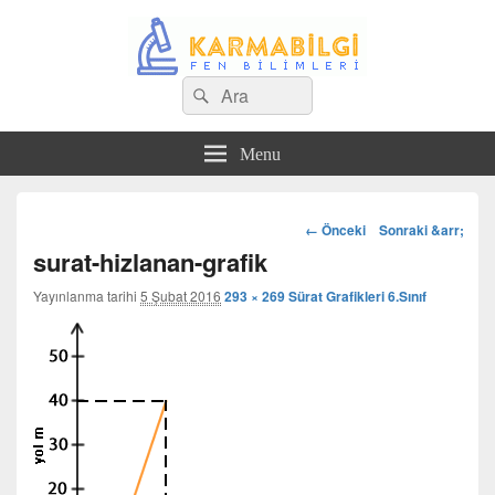
Search
Çeşitli Konularda Kaliteli Bilgi
Ara
for:
Menu
Görsel
← Önceki
Sonraki &arr;
dolaşım
surat-hizlanan-grafik
Yayınlanma tarihi
5 Şubat 2016
293 × 269
Sürat Grafikleri 6.Sınıf