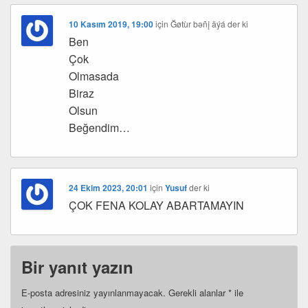
10 Kasım 2019, 19:00
için
Ğøtùr bəñį äýá
der ki
Ben
Çok
Olmasada
Biraz
Olsun
Beğendim…
24 Ekim 2023, 20:01
için
Yusuf
der ki
ÇOK FENA KOLAY ABARTAMAYIN
Bir yanıt yazın
E-posta adresiniz yayınlanmayacak.
Gerekli alanlar
*
ile