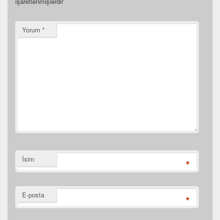
işaretlenmişlerdir
Yorum
*
İsim
*
E-posta
*