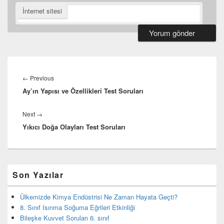
İnternet sitesi
Yazı
gezinmesi
Previous
←
Previous
Ay’ın Yapısı ve Özellikleri Test Soruları
post:
Next
Next
→
Yıkıcı Doğa Olayları Test Soruları
post:
Birincil
Son Yazılar
yan
bar
eklenti
Ülkemizde Kimya Endüstrisi Ne Zaman Hayata Geçti?
bölgesi
8. Sınıf Isınma Soğuma Eğrileri Etkinliği
Bileşke Kuvvet Soruları 6. sınıf