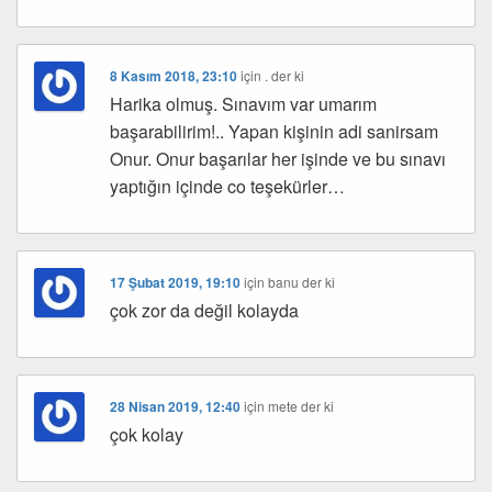
8 Kasım 2018, 23:10
için
.
der ki
Harika olmuş. Sınavım var umarım
başarabilirim!.. Yapan kişinin adi sanirsam
Onur. Onur başarılar her işinde ve bu sınavı
yaptığın içinde co teşekürler…
17 Şubat 2019, 19:10
için
banu
der ki
çok zor da değil kolayda
28 Nisan 2019, 12:40
için
mete
der ki
çok kolay