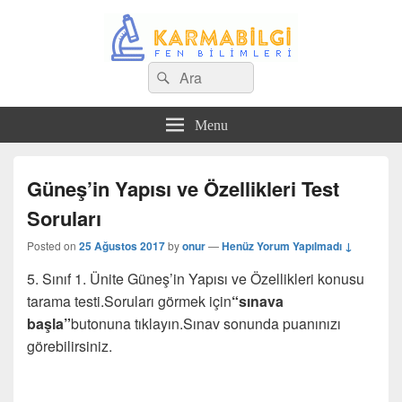
Search
Çeşitli Konularda Kaliteli Bilgi
Ara
for:
Menu
Güneş’in Yapısı ve Özellikleri Test
Soruları
Posted on
25 Ağustos 2017
by
onur
—
Henüz Yorum Yapılmadı ↓
5. Sınıf 1. Ünite Güneş’in Yapısı ve Özellikleri konusu
tarama testi.Soruları görmek için
“sınava
başla”
butonuna tıklayın.Sınav sonunda puanınızı
görebilirsiniz.