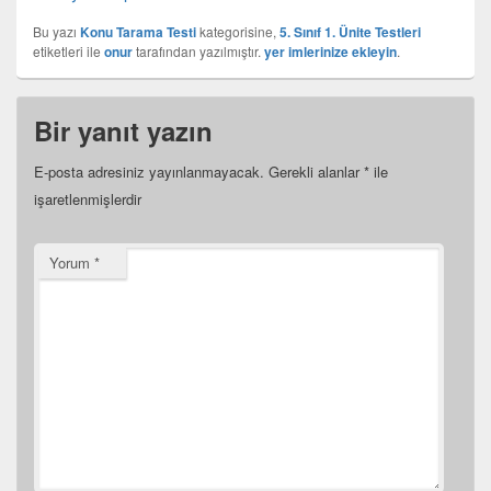
Bu yazı
Konu Tarama Testi
kategorisine,
5. Sınıf 1. Ünite Testleri
etiketleri ile
onur
tarafından yazılmıştır.
yer imlerinize ekleyin
.
Bir yanıt yazın
E-posta adresiniz yayınlanmayacak.
Gerekli alanlar
*
ile
işaretlenmişlerdir
Yorum
*