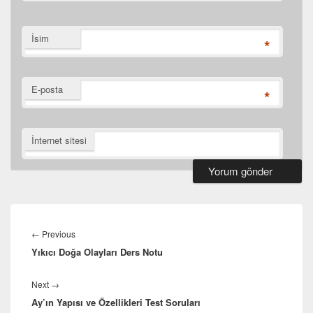
İsim
*
E-posta
*
İnternet sitesi
Yazı
gezinmesi
Previous
←
Previous
Yıkıcı Doğa Olayları Ders Notu
post:
Next
Next
→
Ay’ın Yapısı ve Özellikleri Test Soruları
post: