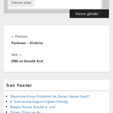
İnternet sitesi
Yazı
gezinmesi
Previous
←
Previous
Pankreas – Sindirim
post:
Next
Next
→
DNA ve Genetik Kod
post:
Birincil
Son Yazılar
yan
bar
eklenti
Ülkemizde Kimya Endüstrisi Ne Zaman Hayata Geçti?
bölgesi
8. Sınıf Isınma Soğuma Eğrileri Etkinliği
Bileşke Kuvvet Soruları 6. sınıf
Güneş, Dünya ve Ay