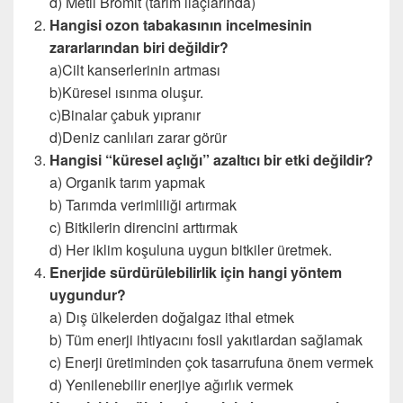
d) Metil Bromit (tarım ilaçlarında)
Hangisi ozon tabakasının incelmesinin
zararlarından biri değildir?
a)Cilt kanserlerinin artması
b)Küresel ısınma oluşur.
c)Binalar çabuk yıpranır
d)Deniz canlıları zarar görür
Hangisi “küresel açlığı” azaltıcı bir etki değildir?
a) Organik tarım yapmak
b) Tarımda verimliliği artırmak
c) Bitkilerin direncini arttırmak
d) Her iklim koşuluna uygun bitkiler üretmek.
Enerjide sürdürülebilirlik için hangi yöntem
uygundur?
a) Dış ülkelerden doğalgaz ithal etmek
b) Tüm enerji ihtiyacını fosil yakıtlardan sağlamak
c) Enerji üretiminden çok tasarrufuna önem vermek
d) Yenilenebilir enerjiye ağırlık vermek