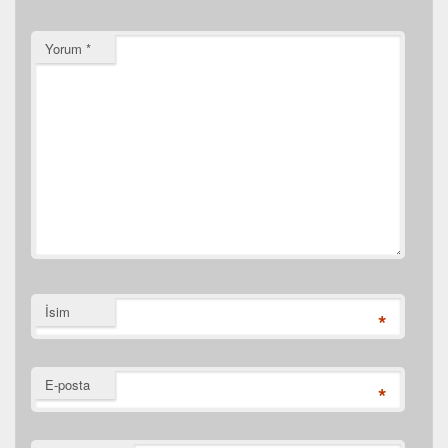
Yorum
*
İsim
*
E-posta
*