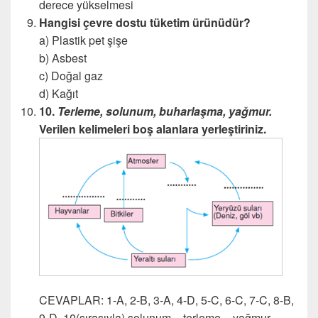
derece yükselmesi
Hangisi çevre dostu tüketim ürünüdür?
a) Plastik pet şişe
b) Asbest
c) Doğal gaz
d) Kağıt
10.
Terleme, solunum, buharlaşma, yağmur.
Verilen kelimeleri boş alanlara yerleştiriniz.
CEVAPLAR: 1-A, 2-B, 3-A, 4-D, 5-C, 6-C, 7-C, 8-B,
9-D, 10(sırasıyla) solunum – terleme – yağmur –