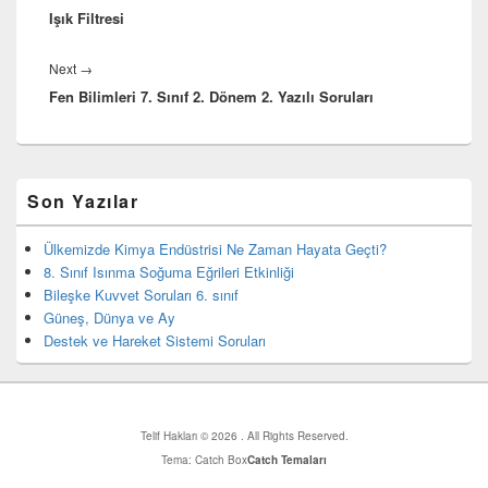
Işık Filtresi
post:
Next
Next
→
Fen Bilimleri 7. Sınıf 2. Dönem 2. Yazılı Soruları
post:
Birincil
Son Yazılar
yan
bar
eklenti
Ülkemizde Kimya Endüstrisi Ne Zaman Hayata Geçti?
bölgesi
8. Sınıf Isınma Soğuma Eğrileri Etkinliği
Bileşke Kuvvet Soruları 6. sınıf
Güneş, Dünya ve Ay
Destek ve Hareket Sistemi Soruları
Telif Hakları © 2026
. All Rights Reserved.
Tema: Catch Box
Catch Temaları