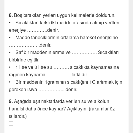
8.
Boş bırakılan yerleri uygun kelimelerle doldurun.
• Sıcaklıkları farklı iki madde arasında alınıp verilen
enerjiye ………….denir.
• Madde taneciklerinin ortalama hareket enerjisine
………………..denir.
• Saf bir maddenin erime ve ……………. Sıcaklıları
birbirine eşittir.
• 1 litre ve 3 litre su ………. sıcaklıkta kaynamasına
rağmen kaynama …………… farklıdır.
• Bir maddenin 1gramının sıcaklığını 1C artırmak için
gereken ısıya …………….. denir.
9.
Aşağıda eşit miktarlarda verilen su ve alkolün
hangisi daha önce kaynar? Açıklayın. (rakamlar öz
ısılardır.)