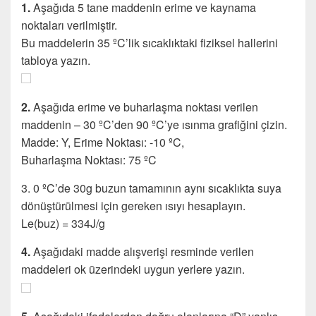
1.
Aşağıda 5 tane maddenin erime ve kaynama
noktaları verilmiştir.
Bu maddelerin 35 ºC’lik sıcaklıktaki fiziksel hallerini
tabloya yazın.
2.
Aşağıda erime ve buharlaşma noktası verilen
maddenin – 30 ºC’den 90 ºC’ye ısınma grafiğini çizin.
Madde: Y, Erime Noktası: -10 ºC,
Buharlaşma Noktası: 75 ºC
3. 0 ºC’de 30g buzun tamamının aynı sıcaklıkta suya
dönüştürülmesi için gereken ısıyı hesaplayın.
Le(buz) = 334J/g
4.
Aşağıdaki madde alışverişi resminde verilen
maddeleri ok üzerindeki uygun yerlere yazın.