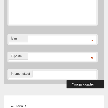
İsim
*
E-posta
*
İnternet sitesi
Yazı
gezinmesi
Previous
←
Previous