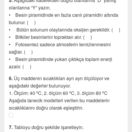
5.
Aşağıdaki ifadelerden doğru olanlarına “D” yanlış
olanlarına “Y” yazın.
• Besin piramidinde en fazla canlı piramidin altında
bulunur. ( )
• Bütün solunum olaylarında oksijen gereklidir. ( )
• Bitkiler besinlerini topraktan alır. ( )
• Fotosentez sadece atmosferin temizlenmesini
sağlar. ( )
• Besin piramidinde yukarı çıktıkça toplam enerji
azalır. ( )
6.
Üç maddenin sıcaklıkları ayrı ayrı ölçülüyor ve
aşağıdaki değerler bulunuyor.
1. Ölçüm: 40 ºC, 2. ölçüm 60 ºC, 3. ölçüm 80 ºC
Aşağıda tanecik modelleri verilen bu maddelerin
sıcaklıklarını doğru olarak eşleştirin.
7.
Tabloyu doğru şekilde işaretleyin.