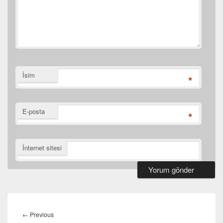
İsim
*
E-posta
*
İnternet sitesi
Yazı
gezinmesi
Previous
←
Previous