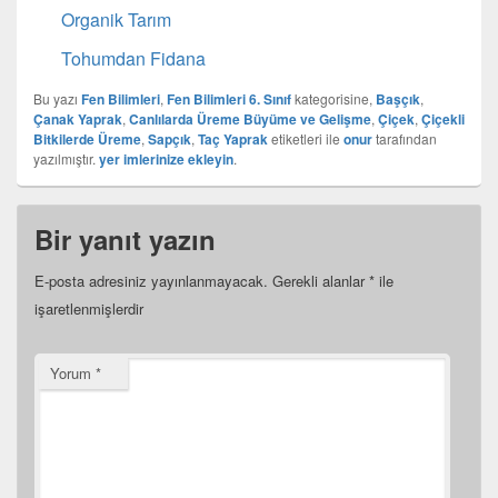
Organik Tarım
Tohumdan Fidana
Bu yazı
Fen Bilimleri
,
Fen Bilimleri 6. Sınıf
kategorisine,
Başçık
,
Çanak Yaprak
,
Canlılarda Üreme Büyüme ve Gelişme
,
Çiçek
,
Çiçekli
Bitkilerde Üreme
,
Sapçık
,
Taç Yaprak
etiketleri ile
onur
tarafından
yazılmıştır.
yer imlerinize ekleyin
.
Bir yanıt yazın
E-posta adresiniz yayınlanmayacak.
Gerekli alanlar
*
ile
işaretlenmişlerdir
Yorum
*