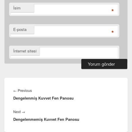
İsim
*
E-posta
*
İnternet sitesi
Yazı
gezinmesi
Previous
←
Previous
Dengelenmiş Kuvvet Fen Panosu
post:
Next
Next
→
Dengelenmemiş Kuvvet Fen Panosu
post: