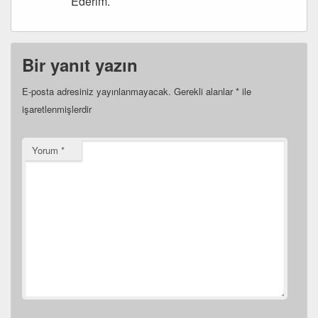
Ederim.
Bir yanıt yazın
E-posta adresiniz yayınlanmayacak.
Gerekli alanlar
*
ile
işaretlenmişlerdir
Yorum
*