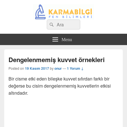
Search
Çeşitli Konularda Kaliteli Bilgi
Ara
for:
Menu
Dengelenmemiş kuvvet örnekleri
Posted on
19 Kasım 2017
by
onur
—
1 Yorum ↓
Bir cisme etki eden bileşke kuvvet sıfırdan farklı bir
değerse bu cisim dengelenmemiş kuvvetlerin etkisi
altındadır.