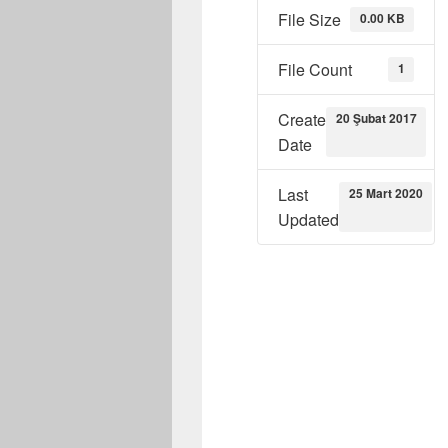
File Size
0.00 KB
File Count
1
Create
20 Şubat 2017
Date
Last
25 Mart 2020
Updated