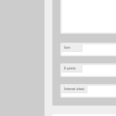
İsim
E-posta
İnternet sitesi