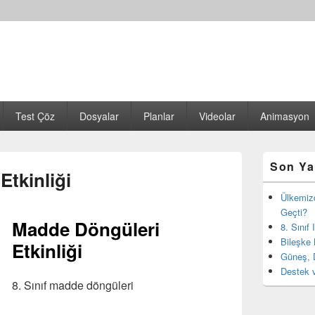
Test Çöz
Dosyalar
Planlar
Videolar
Animasyon
Birincil
Son Ya
yan
tkinliği
bar
eklenti
Ülkemiz
bölgesi
Geçti?
Madde Döngüleri
8. Sınıf
Bileşke 
Etkinliği
Güneş, 
Destek v
8. Sınıf madde döngüleri