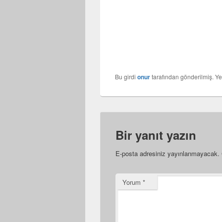
Bu girdi
onur
tarafından gönderilmiş. Ye
Bir yanıt yazın
E-posta adresiniz yayınlanmayacak.
Yorum
*