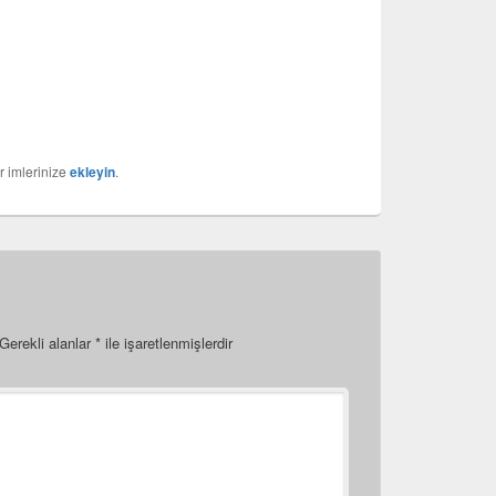
r imlerinize
ekleyin
.
Gerekli alanlar
*
ile işaretlenmişlerdir