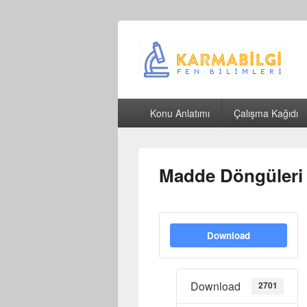
Çeşitli Konularda Kaliteli Bilgi
Birincil
Konu Anlatımı
Çalışma Kağıdı
menü
Madde Döngüleri E
Download
Download
2701