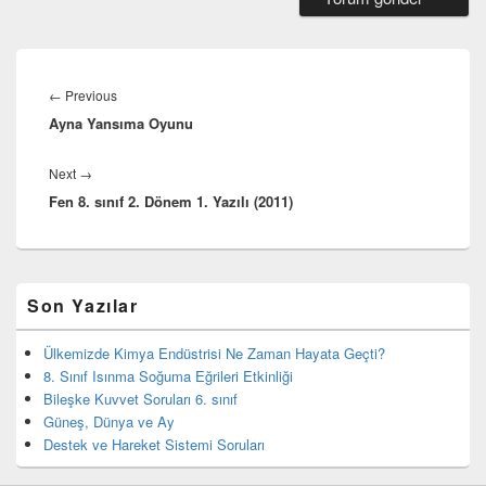
Yazı
gezinmesi
Previous
←
Previous
Ayna Yansıma Oyunu
post:
Next
Next
→
Fen 8. sınıf 2. Dönem 1. Yazılı (2011)
post:
Birincil
Son Yazılar
yan
bar
eklenti
Ülkemizde Kimya Endüstrisi Ne Zaman Hayata Geçti?
bölgesi
8. Sınıf Isınma Soğuma Eğrileri Etkinliği
Bileşke Kuvvet Soruları 6. sınıf
Güneş, Dünya ve Ay
Destek ve Hareket Sistemi Soruları