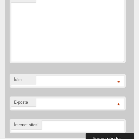
İsim
*
E-posta
*
İnternet sitesi