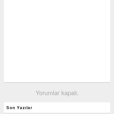
Yorumlar kapalı.
Birincil
Son Yazılar
yan
bar