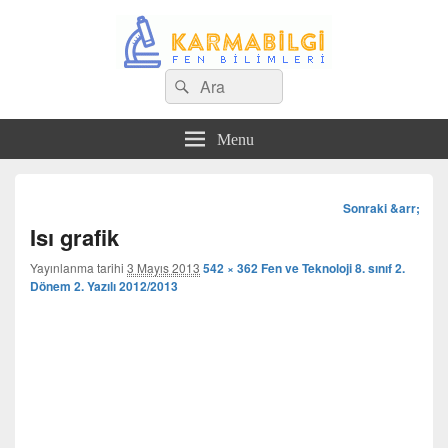
Search
Çeşitli Konularda Kaliteli Bilgi
Ara
for:
Menu
Görsel
Sonraki &arr;
dolaşım
Isı grafik
Yayınlanma tarihi
3 Mayıs 2013
542 × 362
Fen ve Teknoloji 8. sınıf 2.
Dönem 2. Yazılı 2012/2013