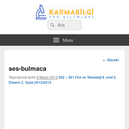
Search
Çeşitli Konularda Kaliteli Bilgi
Ara
for:
Menu
Görsel
← Önceki
dolaşım
ses-bulmaca
Yayınlanma tarihi
3 Mayıs 2013
282 × 361
Fen ve Teknoloji 8. sınıf 2.
Dönem 2. Yazılı 2012/2013