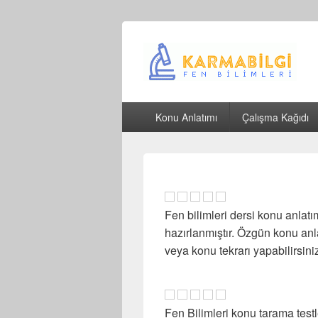
Çeşitli Konularda Kaliteli Bilgi
Birincil
Konu Anlatımı
Çalışma Kağıdı
menü
Fen bilimleri dersi konu anlat
hazırlanmıştır. Özgün konu anla
veya konu tekrarı yapabilirsini
Fen Bilimleri konu tarama testl