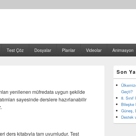
Test Çöz
Dosyalar
Planlar
Videolar
Animasyon
Birincil
Son Ya
yan
bar
eklenti
Ülkemiz
bölgesi
ımları yenilenen müfredata uygun şekilde
Geçti?
8. Sınıf
tımları sayesinde derslere hazırlanabilir
Bileşke 
z.
Güneş, 
Destek v
eri ders kitabıyla tam uyumludur. Test