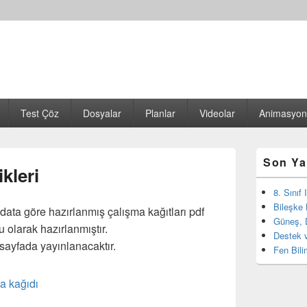
Test Çöz
Dosyalar
Planlar
Videolar
Animasyon
Birincil
Son Ya
yan
ikleri
bar
eklenti
8. Sınıf
bölgesi
Bileşke 
redata göre hazırlanmış çalışma kağıtları pdf
Güneş, 
u olarak hazırlanmıştır.
Destek v
 sayfada yayınlanacaktır.
Fen Bili
a kağıdı