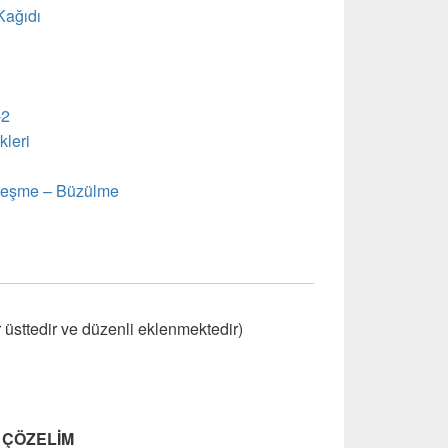
Kağıdı
-2
kleri
enleşme – Büzülme
sttedir ve düzenli eklenmektedir)
 ÇÖZELİM