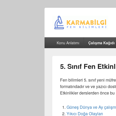
Çeşitli Konularda Kaliteli Bilgi
Birincil
Konu Anlatımı
Çalışma Kağıdı
menü
5. Sınıf Fen Etkinl
Fen bilimleri 5. sınıf yeni müf
formatındadır ve ve yazıcı dost
Etkinlikler derslerden önce bu
Güneş Dünya ve Ay çalışm
Yıkıcı Doğa Olayları