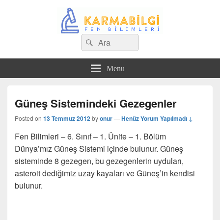
Search
Çeşitli Konularda Kaliteli Bilgi
Ara
for:
Menu
Güneş Sistemindeki Gezegenler
Posted on
13 Temmuz 2012
by
onur
—
Henüz Yorum Yapılmadı ↓
Fen Bilimleri – 6. Sınıf – 1. Ünite – 1. Bölüm
Dünya’mız Güneş Sistemi içinde bulunur. Güneş
sisteminde 8 gezegen, bu gezegenlerin uyduları,
asteroit dediğimiz uzay kayaları ve Güneş’in kendisi
bulunur.