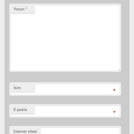
Yorum
*
İsim
*
E-posta
*
İnternet sitesi