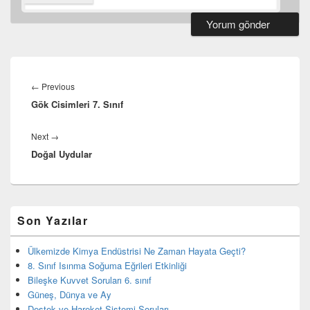
Yazı
gezinmesi
Previous
←
Previous
Gök Cisimleri 7. Sınıf
post:
Next
Next
→
Doğal Uydular
post:
Birincil
Son Yazılar
yan
bar
eklenti
Ülkemizde Kimya Endüstrisi Ne Zaman Hayata Geçti?
bölgesi
8. Sınıf Isınma Soğuma Eğrileri Etkinliği
Bileşke Kuvvet Soruları 6. sınıf
Güneş, Dünya ve Ay
Destek ve Hareket Sistemi Soruları