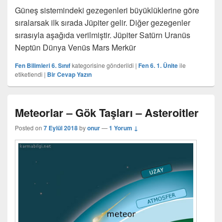
Güneş sistemindeki gezegenleri büyüklüklerine göre
sıralarsak ilk sırada Jüpiter gelir. Diğer gezegenler
sırasıyla aşağıda verilmiştir. Jüpiter Satürn Uranüs
Neptün Dünya Venüs Mars Merkür
Fen Bilimleri 6. Sınıf
kategorisine gönderildi
|
Fen 6. 1. Ünite
ile
etiketlendi
|
Bir Cevap Yazın
Meteorlar – Gök Taşları – Asteroitler
Posted on
7 Eylül 2018
by
onur
—
1 Yorum ↓