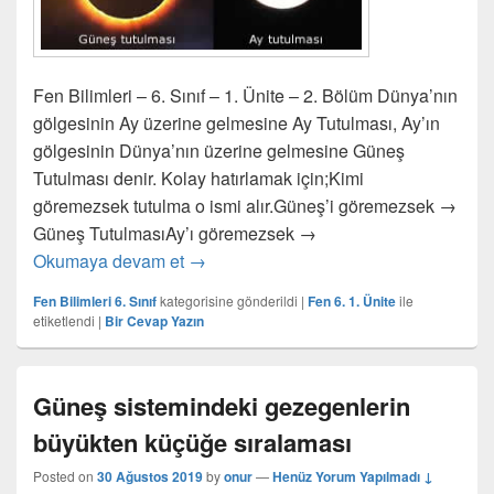
Fen Bilimleri – 6. Sınıf – 1. Ünite – 2. Bölüm Dünya’nın
gölgesinin Ay üzerine gelmesine Ay Tutulması, Ay’ın
gölgesinin Dünya’nın üzerine gelmesine Güneş
Tutulması denir. Kolay hatırlamak için;Kimi
göremezsek tutulma o ismi alır.Güneş’i göremezsek →
Güneş TutulmasıAy’ı göremezsek →
Güneş ve Ay Tutulması 6. Sınıf
Okumaya devam et
→
Fen Bilimleri 6. Sınıf
kategorisine gönderildi
|
Fen 6. 1. Ünite
ile
etiketlendi
|
Bir Cevap Yazın
Güneş sistemindeki gezegenlerin
büyükten küçüğe sıralaması
Posted on
30 Ağustos 2019
by
onur
—
Henüz Yorum Yapılmadı ↓