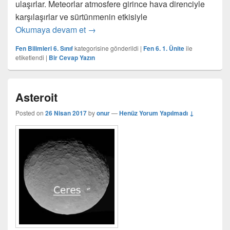
ulaşırlar. Meteorlar atmosfere girince hava direnciyle
karşılaşırlar ve sürtünmenin etkisiyle
Meteor Nedir?
Okumaya devam et
→
Fen Bilimleri 6. Sınıf
kategorisine gönderildi
|
Fen 6. 1. Ünite
ile
etiketlendi
|
Bir Cevap Yazın
Asteroit
Posted on
26 Nisan 2017
by
onur
—
Henüz Yorum Yapılmadı ↓