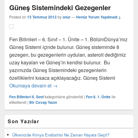
Güneş Sistemindeki Gezegenler
Posted on
13 Temmuz 2012
by
onur
—
Henüz Yorum Yapılmadı ↓
Fen Bilimleri – 6. Sınıf – 1. Ünite – 1. BölümDünya’mız
Güneş Sistemi içinde bulunur. Güneş sisteminde 8
gezegen, bu gezegenlerin uyduları, asteroit dediğimiz
uzay kayaları ve Güneş’in kendisi bulunur. Bu
yazımızda Güneş Sistemindeki gezegenlerin
özelliklerini kısaca açıklayacağız. Güneş Sistemi
Güneş Sistemindeki Gezegenler
Okumaya devam et
→
Fen Bilimleri 6. Sınıf
kategorisine gönderildi
|
Fen 6. 1. Ünite
ile
etiketlendi
|
Bir Cevap Yazın
Birincil
Son Yazılar
yan
bar
eklenti
Ülkemizde Kimya Endüstrisi Ne Zaman Hayata Geçti?