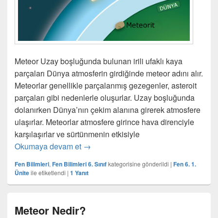
Meteor Uzay boşluğunda bulunan irili ufaklı kaya
parçaları Dünya atmosferin girdiğinde meteor adını alır.
Meteorlar genellikle parçalanmış gezegenler, asteroit
parçaları gibi nedenlerle oluşurlar. Uzay boşluğunda
dolanırken Dünya’nın çekim alanına girerek atmosfere
ulaşırlar. Meteorlar atmosfere girince hava direnciyle
karşılaşırlar ve sürtünmenin etkisiyle
Meteorlar – Gök Taşları – Asteroitler
Okumaya devam et
→
Fen Bilimleri
,
Fen Bilimleri 6. Sınıf
kategorisine gönderildi
|
Fen 6. 1.
Ünite
ile etiketlendi
|
1
Yanıt
Meteor Nedir?