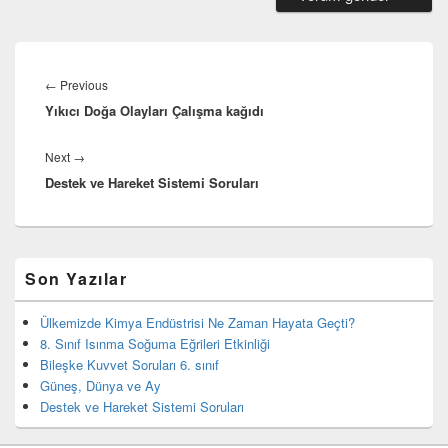
Yazı
gezinmesi
Previous
←
Previous
Yıkıcı Doğa Olayları Çalışma kağıdı
post:
Next
Next
→
Destek ve Hareket Sistemi Soruları
post:
Birincil
Son Yazılar
yan
bar
eklenti
Ülkemizde Kimya Endüstrisi Ne Zaman Hayata Geçti?
bölgesi
8. Sınıf Isınma Soğuma Eğrileri Etkinliği
Bileşke Kuvvet Soruları 6. sınıf
Güneş, Dünya ve Ay
Destek ve Hareket Sistemi Soruları