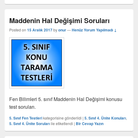
Maddenin Hal Değişimi Soruları
Posted on
15 Aralık 2017
by
onur
—
Henüz Yorum Yapılmadı ↓
Fen Bilimleri 5. sınıf Maddenin Hal Değişimi konusu
test soruları.
5. Sınıf Fen Testleri
kategorisine gönderildi
|
5. Sınıf 4. Ünite Konuları
,
5. Sınıf 4. Ünite Soruları
ile etiketlendi
|
Bir Cevap Yazın