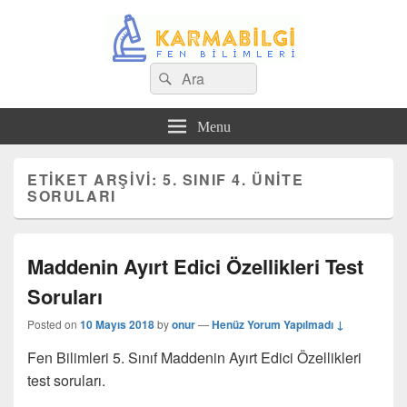
Search
Çeşitli Konularda Kaliteli Bilgi
Ara
for:
Menu
ETIKET ARŞIVI:
5. SINIF 4. ÜNITE
SORULARI
Maddenin Ayırt Edici Özellikleri Test
Soruları
Posted on
10 Mayıs 2018
by
onur
—
Henüz Yorum Yapılmadı ↓
Fen Bilimleri 5. Sınıf Maddenin Ayırt Edici Özellikleri
test soruları.