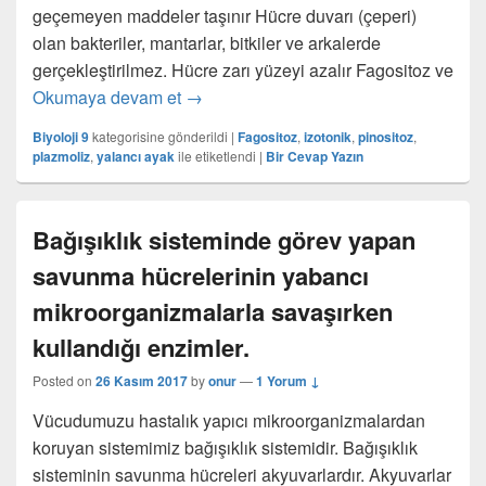
geçemeyen maddeler taşınır Hücre duvarı (çeperi)
olan bakteriler, mantarlar, bitkiler ve arkalerde
gerçekleştirilmez. Hücre zarı yüzeyi azalır Fagositoz ve
Endositoz Nedir?
Okumaya devam et
→
Biyoloji 9
kategorisine gönderildi
|
Fagositoz
,
izotonik
,
pinositoz
,
plazmoliz
,
yalancı ayak
ile etiketlendi
|
Bir Cevap Yazın
Bağışıklık sisteminde görev yapan
savunma hücrelerinin yabancı
mikroorganizmalarla savaşırken
kullandığı enzimler.
Posted on
26 Kasım 2017
by
onur
—
1 Yorum ↓
Vücudumuzu hastalık yapıcı mikroorganizmalardan
koruyan sistemimiz bağışıklık sistemidir. Bağışıklık
sisteminin savunma hücreleri akyuvarlardır. Akyuvarlar