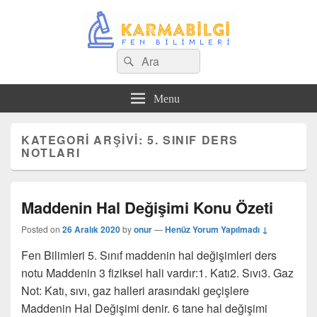
Search
Çeşitli Konularda Kaliteli Bilgi
Ara
for:
Menu
KATEGORI ARŞIVI:
5. SINIF DERS
NOTLARI
Maddenin Hal Değişimi Konu Özeti
Posted on
26 Aralık 2020
by
onur
—
Henüz Yorum Yapılmadı ↓
Fen Bilimleri 5. Sınıf maddenin hal değişimleri ders
notu Maddenin 3 fiziksel hali vardır:1. Katı2. Sıvı3. Gaz
Not: Katı, sıvı, gaz halleri arasındaki geçişlere
Maddenin Hal Değişimi denir. 6 tane hal değişimi