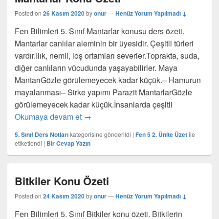
Posted on
26 Kasım 2020
by
onur
—
Henüz Yorum Yapılmadı ↓
Fen Bilimleri 5. Sınıf Mantarlar konusu ders özeti.
Mantarlar canlılar aleminin bir üyesidir. Çeşitli türleri
vardır.Ilık, nemli, loş ortamları severler.Toprakta, suda,
diğer canlıların vücudunda yaşayabilirler. Maya
MantarıGözle görülemeyecek kadar küçük.– Hamurun
mayalanması– Sirke yapımı Parazit MantarlarGözle
görülemeyecek kadar küçük.İnsanlarda çeşitli
Mantarlar Konu Özeti
Okumaya devam et
→
5. Sınıf Ders Notları
kategorisine gönderildi
|
Fen 5 2. Ünite Üzet
ile
etiketlendi
|
Bir Cevap Yazın
Bitkiler Konu Özeti
Posted on
24 Kasım 2020
by
onur
—
Henüz Yorum Yapılmadı ↓
Fen Bilimleri 5. Sınıf Bitkiler konu özeti. Bitkilerin