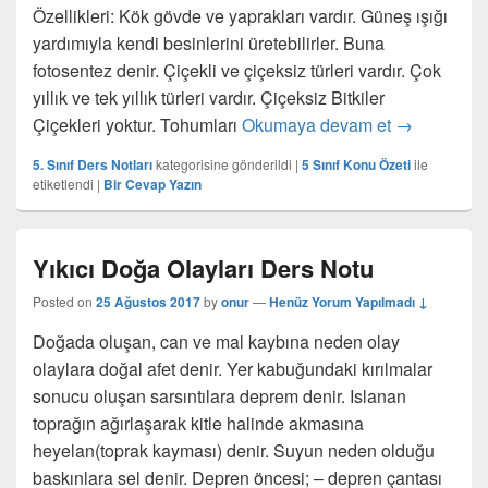
Özellikleri: Kök gövde ve yaprakları vardır. Güneş ışığı
yardımıyla kendi besinlerini üretebilirler. Buna
fotosentez denir. Çiçekli ve çiçeksiz türleri vardır. Çok
yıllık ve tek yıllık türleri vardır. Çiçeksiz Bitkiler
Bitkiler Kon
Çiçekleri yoktur. Tohumları
Okumaya devam et
→
5. Sınıf Ders Notları
kategorisine gönderildi
|
5 Sınıf Konu Özeti
ile
etiketlendi
|
Bir Cevap Yazın
Yıkıcı Doğa Olayları Ders Notu
Posted on
25 Ağustos 2017
by
onur
—
Henüz Yorum Yapılmadı ↓
Doğada oluşan, can ve mal kaybına neden olay
olaylara doğal afet denir. Yer kabuğundaki kırılmalar
sonucu oluşan sarsıntılara deprem denir. Islanan
toprağın ağırlaşarak kitle halinde akmasına
heyelan(toprak kayması) denir. Suyun neden olduğu
baskınlara sel denir. Depren öncesi; – depren çantası