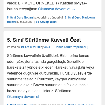
vardır. ERİMEYE ÖRNEKLER ( Katıdan sıvıya)–
Maddenin Hal Değiş
Isıtılan tereyağının
Okumaya devam et
→
5. Sınıf Ders Notları
kategorisine gönderildi
|
5. Sınıf Özet
,
Maddenin
Halleri
ile etiketlendi
|
Bir Cevap Yazın
5. Sınıf Sürtünme Kuvveti Özet
Posted on
19 Aralık 2020
by
onur
—
Henüz Yorum Yapılmadı ↓
Sürtünme kuvvetinin özellikleri: Birbirlerine temas
eden yüzeyler arasında gerçekleşir. Genellikle
harekete zıt yönde etki eder. Hareketi yavaşlatır veya
yeterince güçlüyse durdurabilir. Pürüzlü yüzeylerde
sürtünme fazladır. Pürüzsüz, kaygan yüzeylerde
sürtünme azdır. Bazen sürtünmenin fazla olmasını
bazen de ay olmasını isteriz. Sürtünme
5. Sınıf Sürtünme Kuvveti Özet
Okumaya devam et
→
kategorisine gönderildi
|
,