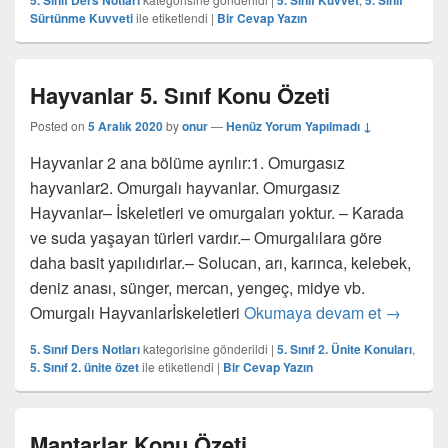
5. Sınıf Ders Notları
5. Sınıf Kuvvet
5. Sınıf
Sürtünme Kuvveti
ile etiketlendi
|
Bir Cevap Yazın
Hayvanlar 5. Sınıf Konu Özeti
Posted on
5 Aralık 2020
by
onur
—
Henüz Yorum Yapılmadı ↓
Hayvanlar 2 ana bölüme ayrılır:1. Omurgasız
hayvanlar2. Omurgalı hayvanlar. Omurgasız
Hayvanlar– İskeletleri ve omurgaları yoktur. – Karada
ve suda yaşayan türleri vardır.– Omurgalılara göre
daha basit yapılıdırlar.– Solucan, arı, karınca, kelebek,
deniz anası, sünger, mercan, yengeç, midye vb.
Hayvanla
Omurgalı Hayvanlarİskeletleri
Okumaya devam et
→
5. Sınıf Ders Notları
kategorisine gönderildi
|
5. Sınıf 2. Ünite Konuları
,
5. Sınıf 2. ünite özet
ile etiketlendi
|
Bir Cevap Yazın
Mantarlar Konu Özeti