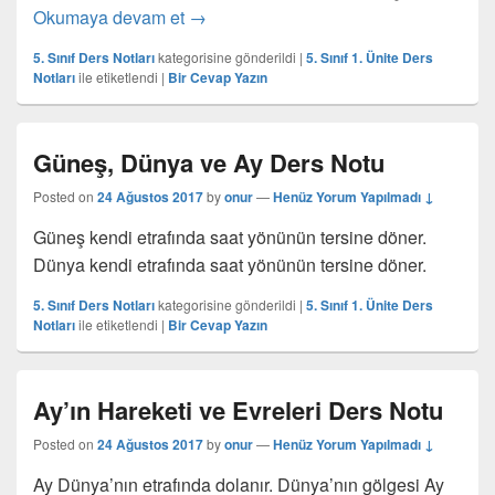
Yıkıcı Doğa Olayları Ders Notu
Okumaya devam et
→
5. Sınıf Ders Notları
kategorisine gönderildi
|
5. Sınıf 1. Ünite Ders
Notları
ile etiketlendi
|
Bir Cevap Yazın
Güneş, Dünya ve Ay Ders Notu
Posted on
24 Ağustos 2017
by
onur
—
Henüz Yorum Yapılmadı ↓
Güneş kendi etrafında saat yönünün tersine döner.
Dünya kendi etrafında saat yönünün tersine döner.
5. Sınıf Ders Notları
kategorisine gönderildi
|
5. Sınıf 1. Ünite Ders
Notları
ile etiketlendi
|
Bir Cevap Yazın
Ay’ın Hareketi ve Evreleri Ders Notu
Posted on
24 Ağustos 2017
by
onur
—
Henüz Yorum Yapılmadı ↓
Ay Dünya’nın etrafında dolanır. Dünya’nın gölgesi Ay