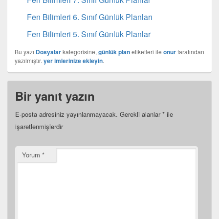
Fen Bilimleri 6. Sınıf Günlük Planları
Fen Bilimleri 5. Sınıf Günlük Planlar
Bu yazı
Dosyalar
kategorisine,
günlük plan
etiketleri ile
onur
tarafından
yazılmıştır.
yer imlerinize ekleyin
.
Bir yanıt yazın
E-posta adresiniz yayınlanmayacak.
Gerekli alanlar
*
ile
işaretlenmişlerdir
Yorum
*