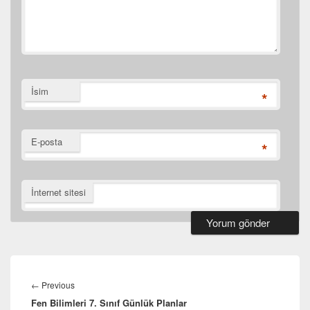
İsim
*
E-posta
*
İnternet sitesi
Yazı
gezinmesi
Previous
←
Previous
Fen Bilimleri 7. Sınıf Günlük Planlar
post: