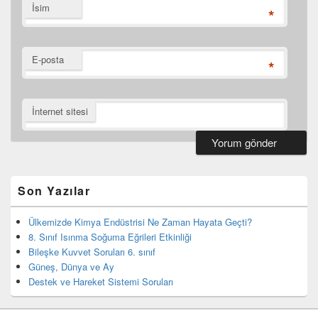
İsim
*
E-posta
*
İnternet sitesi
Birincil
yan
bar
Son Yazılar
eklenti
bölgesi
Ülkemizde Kimya Endüstrisi Ne Zaman Hayata Geçti?
8. Sınıf Isınma Soğuma Eğrileri Etkinliği
Bileşke Kuvvet Soruları 6. sınıf
Güneş, Dünya ve Ay
Destek ve Hareket Sistemi Soruları