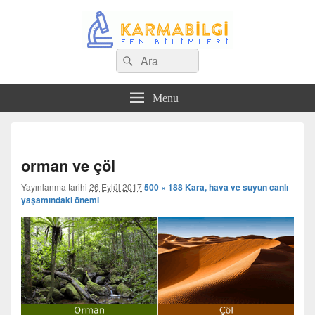
Search
Çeşitli Konularda Kaliteli Bilgi
Ara
for:
Menu
Görs
dola
orman ve çöl
Yayınlanma tarihi
26 Eylül 2017
500 × 188
Kara, hava ve suyun canlı
yaşamındaki önemi