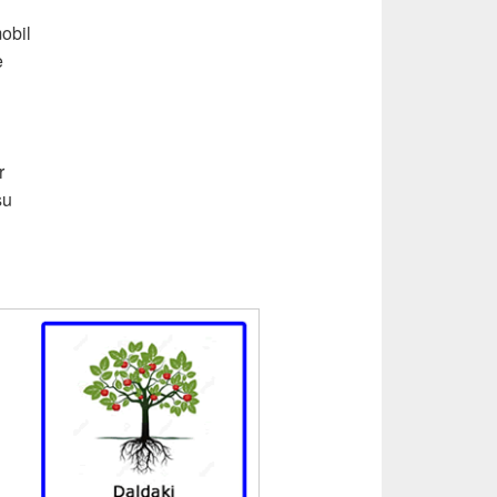
mobil
e
r
su