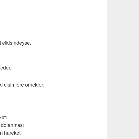
 etkisindeyse,
 eder.
 cisimlere örnekler;
keti
a dolanması
n hareketi