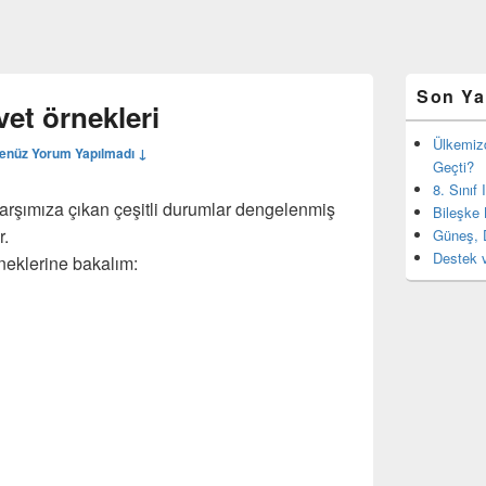
Birincil
Son Ya
yan
et örnekleri
bar
eklenti
Ülkemiz
enüz Yorum Yapılmadı ↓
bölgesi
Geçti?
8. Sınıf
 karşımıza çıkan çeşitli durumlar dengelenmiş
Bileşke 
r.
Güneş, 
Destek v
neklerine bakalım: