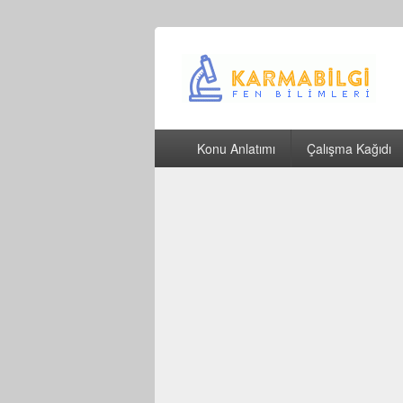
Çeşitli Konularda Kaliteli Bilgi
Birincil
Konu Anlatımı
Çalışma Kağıdı
menü