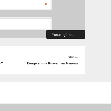
*
Next
Next
→
r?
Dengelenmiş Kuvvet Fen Panosu
post: