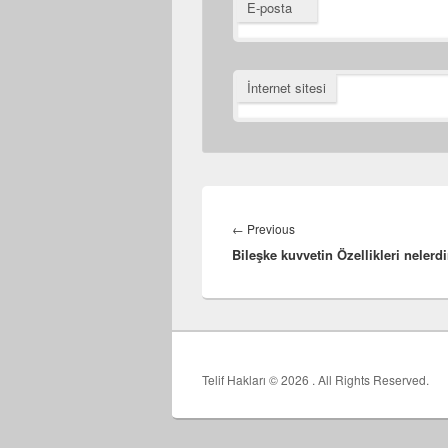
E-posta
İnternet sitesi
Yazı
gezinmesi
Previous
←
Previous
Bileşke kuvvetin Özellikleri nelerdi
post:
Telif Hakları © 2026
. All Rights Reserved.