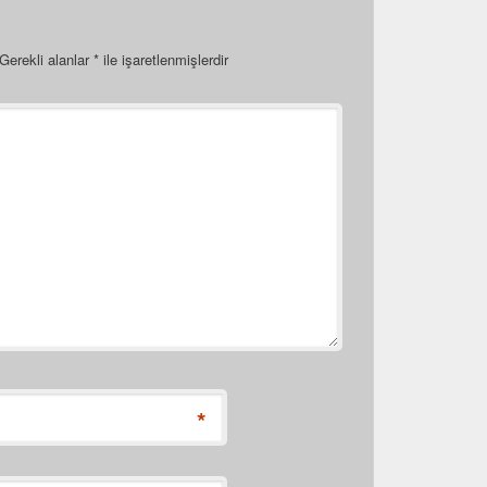
Gerekli alanlar
*
ile işaretlenmişlerdir
*