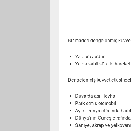
Bir madde dengelenmiş kuvvet
Ya duruyordur.
Ya da sabit süratle hareket
Dengelenmiş kuvvet etkisindeki
Duvarda asılı levha
Park etmiş otomobil
Ay’ın Dünya etrafında hare
Dünya’nın Güneş etrafınd
Saniye, akrep ve yelkovanı