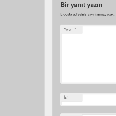
Bir yanıt yazın
E-posta adresiniz yayınlanmayacak.
Yorum
*
İsim