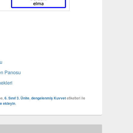
nu
en Panosu
ekleri
ne,
6. Sınıf 3. Ünite
,
dengelenmiş Kuvvet
etiketleri ile
ze ekleyin
.