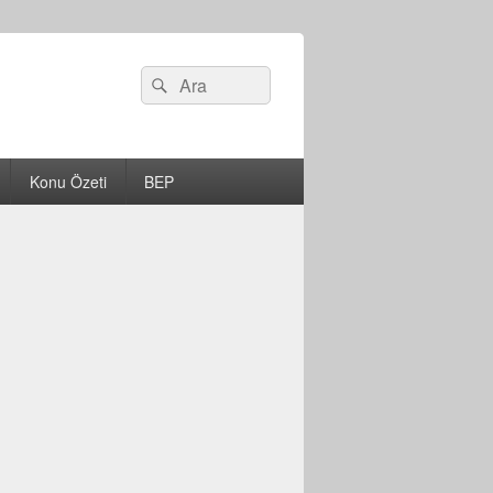
Search
Ara
for:
Konu Özeti
BEP