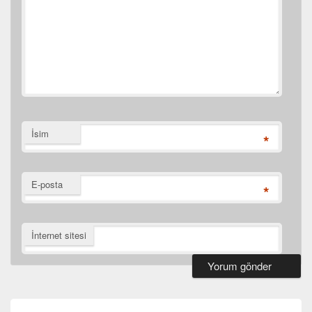
İsim
*
E-posta
*
İnternet sitesi