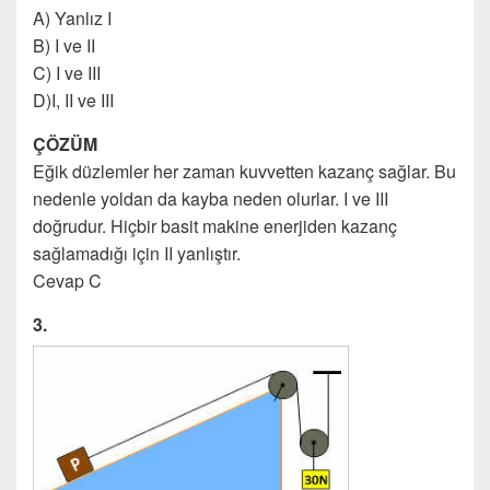
A) Yanlız I
B) I ve II
C) I ve III
D)I, II ve III
ÇÖZÜM
Eğik düzlemler her zaman kuvvetten kazanç sağlar. Bu
nedenle yoldan da kayba neden olurlar. I ve III
doğrudur. Hiçbir basit makine enerjiden kazanç
sağlamadığı için II yanlıştır.
Cevap C
3.