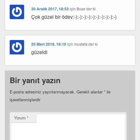
30 Aralık 2017, 18:53
için
Buse
der ki
Çok güzel bir ödev:-):-):-):-):-):-):-):-):-):-)
25 Mart 2018, 18:10
için
mustafa
der ki
güzeldi
Bir yanıt yazın
E-posta adresiniz yayınlanmayacak.
Gerekli alanlar
*
ile
işaretlenmişlerdir
Yorum
*