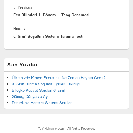
Yazı
gezinmesi
Previous
←
Previous
Fen Bilimleri 1. Dönem 1. Teog Denemesi
post:
Next
Next
→
5. Sınıf Boşaltım Sistemi Tarama Testi
post:
Birincil
Son Yazılar
yan
bar
eklenti
Ülkemizde Kimya Endüstrisi Ne Zaman Hayata Geçti?
bölgesi
8. Sınıf Isınma Soğuma Eğrileri Etkinliği
Bileşke Kuvvet Soruları 6. sınıf
Güneş, Dünya ve Ay
Destek ve Hareket Sistemi Soruları
Telif Hakları © 2026
. All Rights Reserved.