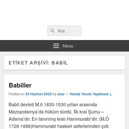
Search
Çeşitli Konularda Kaliteli Bilgi
Ara
for:
Menu
ETIKET ARŞIVI:
BABIL
Babiller
Posted on
24 Haziran 2020
by
onur
—
Henüz Yorum Yapılmadı ↓
Babil devleti M.ö 1830-1530 yılları arasında
Mezopotamya’da hüküm sürdü. İlk kral Şumu –
Adama’dır. En tanınmış kralı Hammurabi’dir. (M.Ö
1728-1686)Hammurabi haskeri seferlerinden çok