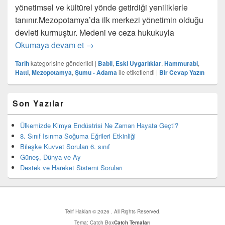
yönetimsel ve kültürel yönde getirdiği yeniliklerle
tanınır.Mezopotamya’da ilk merkezi yönetimin olduğu
devleti kurmuştur. Medeni ve ceza hukukuyla
Babiller
Okumaya devam et
→
Tarih
kategorisine gönderildi
|
Babil
,
Eski Uygarlıklar
,
Hammurabi
,
Hatti
,
Mezopotamya
,
Şumu - Adama
ile etiketlendi
|
Bir Cevap Yazın
Birincil
Son Yazılar
yan
bar
eklenti
Ülkemizde Kimya Endüstrisi Ne Zaman Hayata Geçti?
bölgesi
8. Sınıf Isınma Soğuma Eğrileri Etkinliği
Bileşke Kuvvet Soruları 6. sınıf
Güneş, Dünya ve Ay
Destek ve Hareket Sistemi Soruları
Telif Hakları © 2026
. All Rights Reserved.
Tema: Catch Box
Catch Temaları