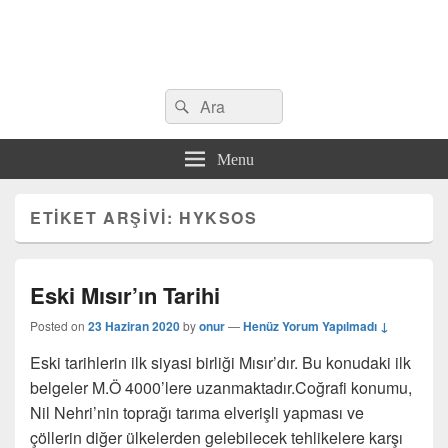
Search
Çeşitli Konularda Kaliteli Bilgi
Ara
for:
Menu
ETIKET ARŞIVI:
HYKSOS
Eski Mısır’ın Tarihi
Posted on
23 Haziran 2020
by
onur
—
Henüz Yorum Yapılmadı ↓
Eski tarihlerin ilk siyasi birliği Mısır’dır. Bu konudaki ilk
belgeler M.Ö 4000’lere uzanmaktadır.Coğrafi konumu,
Nil Nehri’nin toprağı tarıma elverişli yapması ve
çöllerin diğer ülkelerden gelebilecek tehlikelere karşı