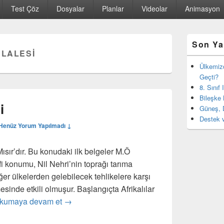
Test Çöz
Dosyalar
Planlar
Videolar
Animasyon
Birincil
Son Ya
yan
ÜLALESI
bar
eklenti
Ülkemiz
bölgesi
Geçti?
8. Sınıf
Bileşke 
i
Güneş, 
Destek v
Henüz Yorum Yapılmadı ↓
i Mısır’dır. Bu konudaki ilk belgeler M.Ö
 konumu, Nil Nehri’nin toprağı tarıma
iğer ülkelerden gelebilecek tehlikelere karşı
esinde etkili olmuşur. Başlangıçta Afrikalılar
Eski Mısır’ın Tarihi
kumaya devam et
→