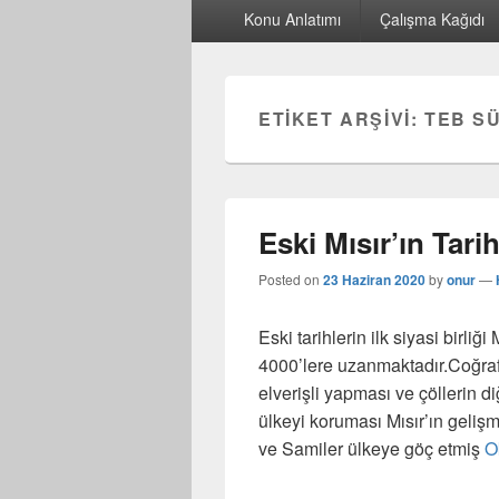
Birincil
Konu Anlatımı
Çalışma Kağıdı
menü
ETIKET ARŞIVI:
TEB S
Eski Mısır’ın Tarih
Posted on
23 Haziran 2020
by
onur
—
Eski tarihlerin ilk siyasi birliğ
4000’lere uzanmaktadır.Coğrafi
elverişli yapması ve çöllerin d
ülkeyi koruması Mısır’ın gelişm
ve Samiler ülkeye göç etmiş
O