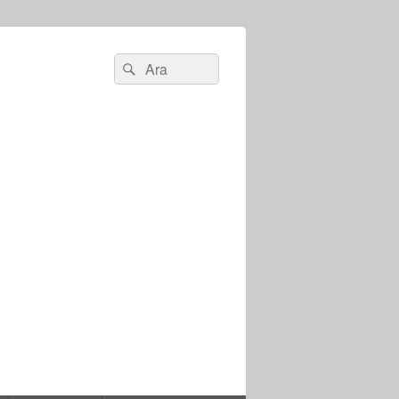
Search
Ara
for: