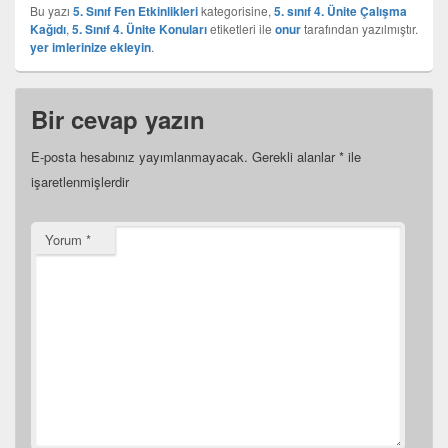
Bu yazı
5. Sınıf Fen Etkinlikleri
kategorisine,
5. sınıf 4. Ünite Çalışma
Kağıdı
,
5. Sınıf 4. Ünite Konuları
etiketleri ile
onur
tarafından yazılmıştır.
yer imlerinize ekleyin
.
Bir cevap yazın
E-posta hesabınız yayımlanmayacak.
Gerekli alanlar
*
ile
işaretlenmişlerdir
Yorum
*