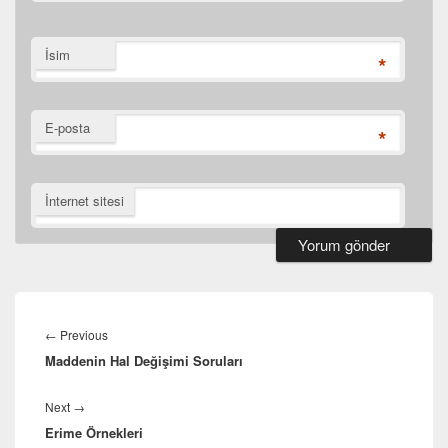
İsim
*
E-posta
*
İnternet sitesi
Yazı
dolaşımı
Previous
←
Previous
Maddenin Hal Değişimi Soruları
post:
Next
Next
→
Erime Örnekleri
post: